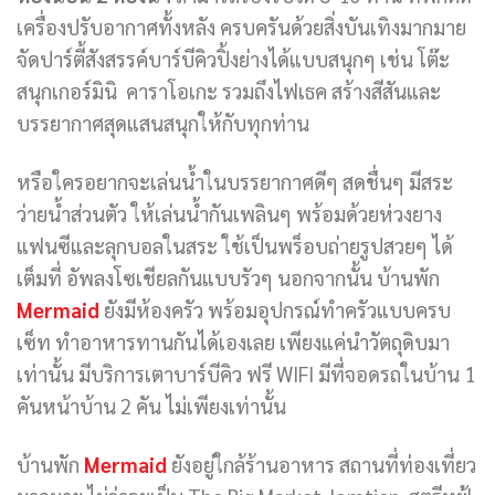
เครื่องปรับอากาศทั้งหลัง ครบครันด้วยสิ่งบันเทิงมากมาย
จัดปาร์ตี้สังสรรค์บาร์บีคิวปิ้งย่างได้แบบสนุกๆ เช่น โต๊ะ
สนุกเกอร์มินิ คาราโอเกะ รวมถึงไฟเธค สร้างสีสันและ
บรรยากาศสุดแสนสนุกให้กับทุกท่าน
หรือใครอยากจะเล่นน้ำในบรรยากาศดีๆ สดชื่นๆ มีสระ
ว่ายน้ำส่วนตัว ให้เล่นน้ำกันเพลินๆ พร้อมด้วยห่วงยาง
แฟนซีและลุกบอลในสระ ใช้เป็นพร็อบถ่ายรูปสวยๆ ได้
เต็มที่ อัพลงโซเชียลกันแบบรัวๆ นอกจากนั้น บ้านพัก
Mermaid
ยังมีห้องครัว พร้อมอุปกรณ์ทำครัวแบบครบ
เซ็ท ทำอาหารทานกันได้เองเลย เพียงแค่นำวัตถุดิบมา
เท่านั้น มีบริการเตาบาร์บีคิว ฟรี WIFI มีที่จอดรถในบ้าน 1
คันหน้าบ้าน 2 คัน ไม่เพียงเท่านั้น
บ้านพัก
Mermaid
ยังอยู่ใกล้ร้านอาหาร สถานที่ท่องเที่ยว