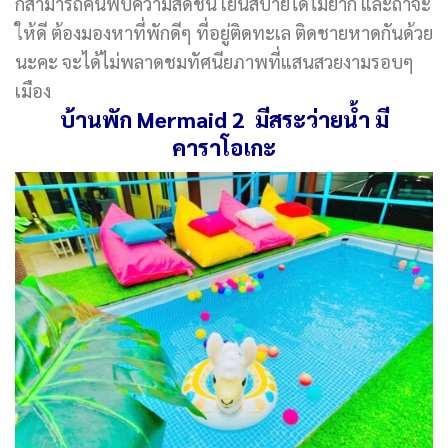
ก็สามารถค้นพบความสดชื่น เย็นสบายได้ไม่ยาก และถ้าจะ
ให้ดี ต้องมองหาที่พักดีๆ ที่อยู่ติดทะเล ติดชายหาดกันด้วย
นะคะ จะได้ไม่พลาดชมทัศนียภาพที่แสนสวยงามรอบๆ
เมือง
บ้านพัก Mermaid 2 มีสระว่ายน้ำ มี
คาราโอเกะ