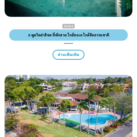
ระยอง
6 พูลวิลล่าสิชล ที่พักสวย ใกล้ทะเล ใกล้ชิดธรรมชาติ
อ่านเพิ่มเติม