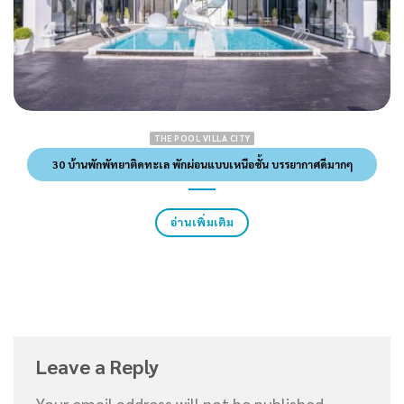
THE POOL VILLA CITY
30 บ้านพักพัทยาติดทะเล พักผ่อนแบบเหนือชั้น บรรยากาศดีมากๆ
อ่านเพิ่มเติม
Leave a Reply
Your email address will not be published.