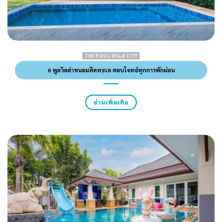
THE POOL VILLA CITY
6 พูลวิลล่าขนอมติดทะเล ตอบโจทย์ทุกการพักผ่อน
อ่านเพิ่มเติม