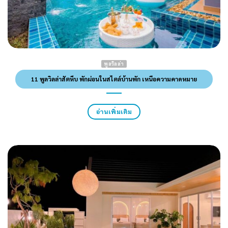
พูลวิลล่า
11 พูลวิลล่าสัตหีบ พักผ่อนในสไตล์บ้านพัก เหนือความคาดหมาย
อ่านเพิ่มเติม