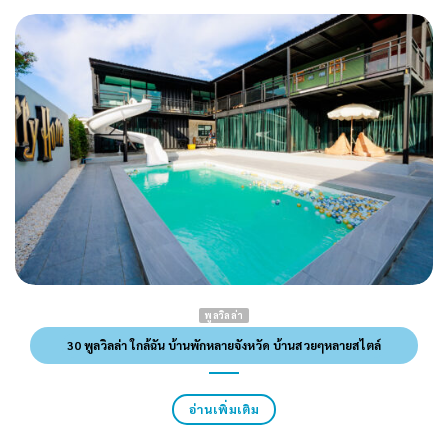
พูลวิลล่า
30 พูลวิลล่า ใกล้ฉัน บ้านพักหลายจังหวัด บ้านสวยๆหลายสไตล์
อ่านเพิ่มเติม