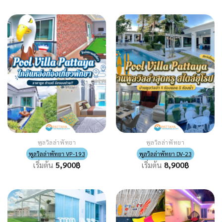
พูลวิลล่าพัทยา
พูลวิลล่าพัทยา
พูลวิลล่าพัทยา VP-193
พูลวิลล่าพัทยา DV-23
เริ่มต้น
5,900
฿
เริ่มต้น
8,900
฿