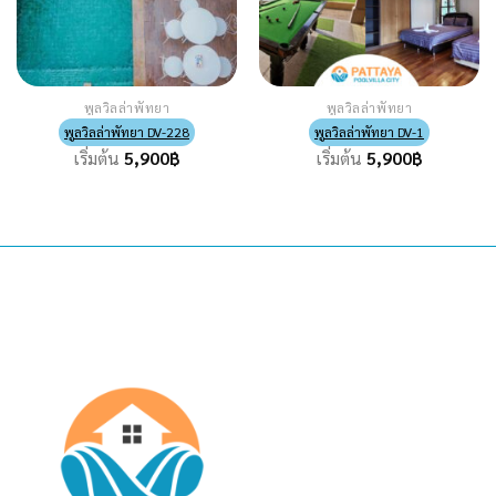
พูลวิลล่าพัทยา
พูลวิลล่าพัทยา
พูลวิลล่าพัทยา DV-228
พูลวิลล่าพัทยา DV-1
เริ่มต้น
5,900
฿
เริ่มต้น
5,900
฿