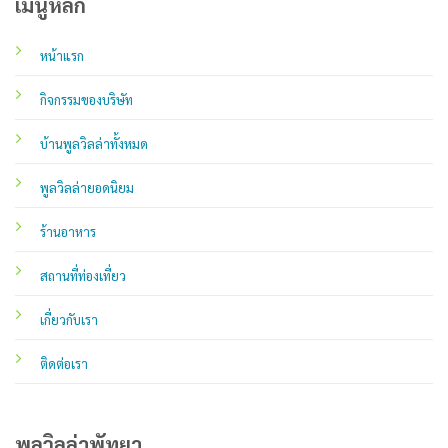
เมนูหลัก
หน้าแรก
กิจกรรมของบริษัท
บ้านพูลวิลล่าทั้งหมด
พูลวิลล่ายอดนิยม
ร้านอาหาร
สถานที่ท่องเที่ยว
เกี่ยวกับเรา
ติดต่อเรา
พูลวิลล่าพัทยา