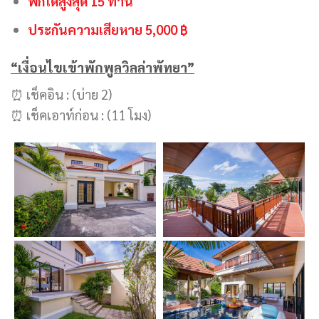
พักได้สูงสุด 15 ท่าน
ประกันความเสียหาย 5,000 ฿
“เงื่อนไขเข้าพักพูลวิลล่าพัทยา”
⏰ เช็คอิน : (บ่าย 2)
⏰ เช็คเอาท์ก่อน : (11 โมง)