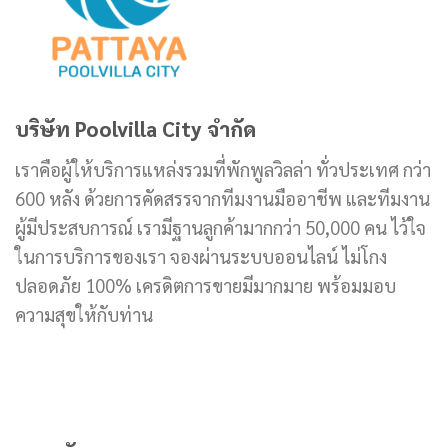
บริษัท Poolvilla City จำกัด
เราคือผู้ให้บริการแหล่งรวมที่พักพูลวิลล่า ทั่วประเทศ กว่า
600 หลัง ด้วยการคัดสรรจากทีมงานมืออาชีพ และทีมงาน
ผู้มีประสบการณ์ เรามีฐานลูกค้ามากกว่า 50,000 คน ไว้ใจ
ในการบริการของเรา จองผ่านระบบออนไลน์ ไม่โกง
ปลอดภัย 100% เครดิตการขายมีมากมาย พร้อมมอบ
ความสุขให้กับท่าน