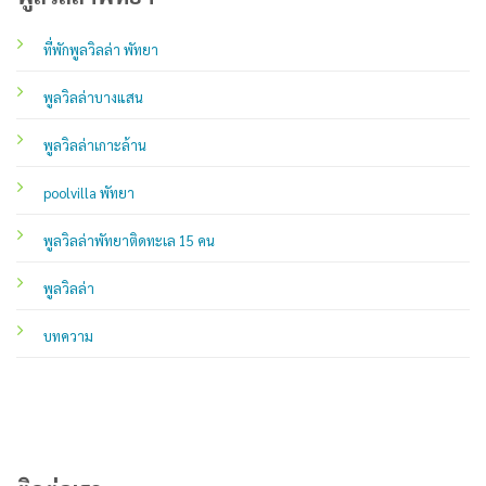
ที่พักพูลวิลล่า พัทยา
พูลวิลล่าบางแสน
พูลวิลล่าเกาะล้าน
poolvilla พัทยา
พูลวิลล่าพัทยาติดทะเล 15 คน
พูลวิลล่า
บทความ