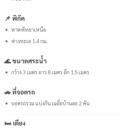
📌 พิกัด
หาดพัทยาเหนือ
ห่างทะเล 1.4 กม.
🌊 ขนาดสระน้ำ
กว้าง 3 เมตร ยาว 8 เมตร ลึก 1.5 เมตร
🚗 ที่จอดรถ
จอดรถรวม แบ่งกัน เฉลี่ยบ้านละ 2 คัน
🛏 เตียง