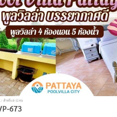
/
สำหรับ 8-12 คน
 VP-673