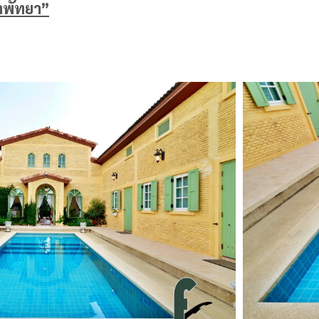
่าพัทยา”