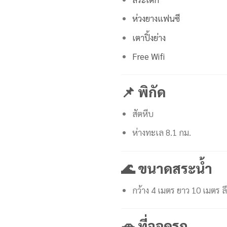
ห่วงยางแฟนซี
เตาปิ้งย่าง
Free Wifi
📌 พิกัด
สัตหีบ
ห่างทะเล 8.1 กม.
🌊 ขนาดสระน้ำ
กว้าง 4 เมตร ยาว 10 เมตร ล
🚗 ที่จอดรถ