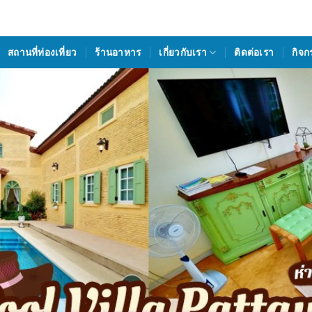
สถานที่ท่องเที่ยว
ร้านอาหาร
เกี่ยวกับเรา
ติดต่อเรา
กิจก