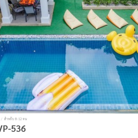
/
สำหรับ 8-12 คน
 VP-536