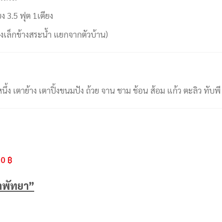
ยง 3.5 ฟุต 1เตียง
(ห้องเล็กข้างสระน้ำ แยกจากตัวบ้าน)​
หนึ้ง เตาย้าง เตาปิ้งขนมปัง ถ้วย จาน ชาม ช้อน ส้อม แก้ว ตะลิว ทับพี
฿
0 ฿
่าพัทยา”