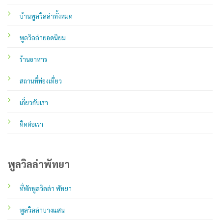
กิจกรรมของบริษัท
บ้านพูลวิลล่าทั้งหมด
พูลวิลล่ายอดนิยม
ร้านอาหาร
สถานที่ท่องเที่ยว
เกี่ยวกับเรา
ติดต่อเรา
พูลวิลล่าพัทยา
ที่พักพูลวิลล่า พัทยา