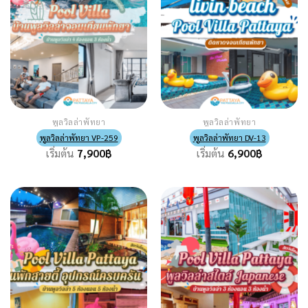
พูลวิลล่าพัทยา
พูลวิลล่าพัทยา
พูลวิลล่าพัทยา VP-259
พูลวิลล่าพัทยา DV-13
เริ่มต้น
7,900
฿
เริ่มต้น
6,900
฿