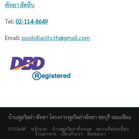
Facebook:
The Poolvilla City - บ้านพูลวิลล่า บางแสน
พัทยา สัตหีบ
Tel:
02-114-8649
Email:
poolvillacity.th@gmail.com
บ้านพูลวิลล่า พัทยา โครงการพูลวิลล่าพัทยา ชลบุรี จอมเทียน