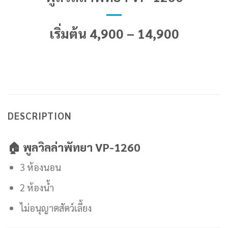
เริ่มต้น 4,900 – 14,900
DESCRIPTION
🏠 พูลวิลล่าพัทยา VP-1260
3 ห้องนอน
2 ห้องน้ำ
ไม่อนุญาตสัตว์เลี้ยง