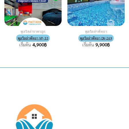
พูลวิลล่าราคาถูก
พูลวิลล่าพัทยา
พูลวิลล่าพัทยา VP-33
พูลวิลล่าพัทยา DV-269
เริ่มต้น
4,900
฿
เริ่มต้น
9,900
฿