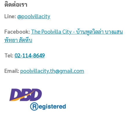
ติดต่อเรา
Line:
@poolvillacity
Facebook:
The Poolvilla City - บ้านพูลวิลล่า บางแสน
พัทยา สัตหีบ
Tel:
02-114-8649
Email:
poolvillacity.th@gmail.com