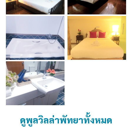
ดูพูลวิลล่าพัทยาทั้งหมด