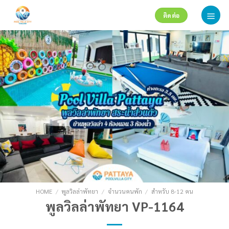
Skip
ติดต่อ
to
content
HOME
/
พูลวิลล่าพัทยา
/
จำนวนคนพัก
/
สำหรับ 8-12 คน
พูลวิลล่าพัทยา VP-1164