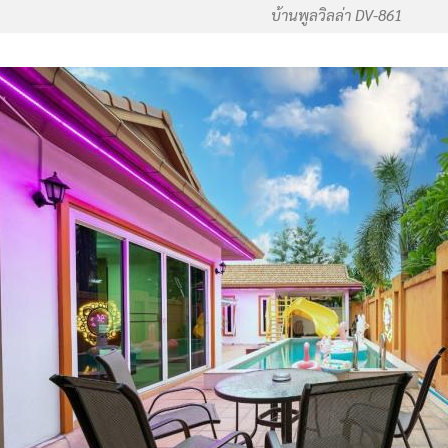
บ้านพูลวิลล่า DV-861