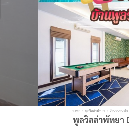
HOME
/
พูลวิลล่าพัทยา
/
จำนวนคนพัก
พูลวิลล่าพัทยา