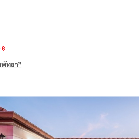
 ฿
่าพัทยา”