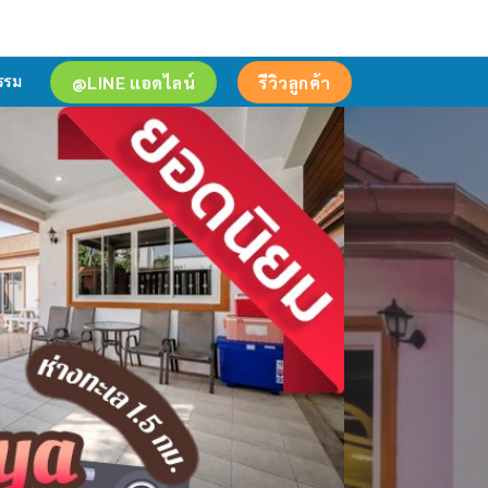
@LINE แอดไลน์
รีวิวลูกค้า
รรม