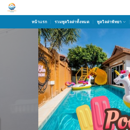
Skip
to
content
หน้าเเรก
รวมพูลวิลล่าทั้งหมด
พูลวิลล่าพัทยา