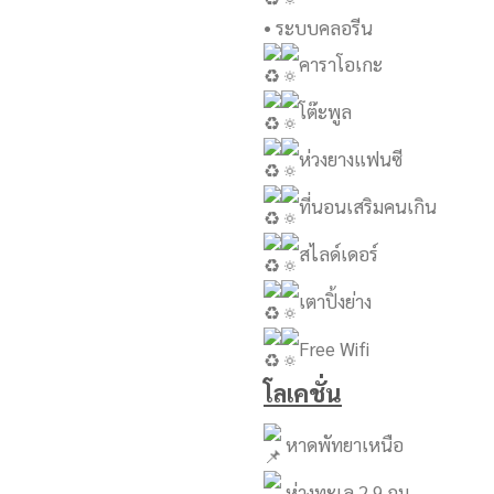
• ระบบคลอรีน
คาราโอเกะ
โต๊ะพูล
ห่วงยางแฟนซี
ที่นอนเสริมคนเกิน
สไลด์เดอร์
เตาปิ้งย่าง
Free Wifi
โลเคชั่น
หาดพัทยาเหนือ
ห่างทะเล 2.9 กม.