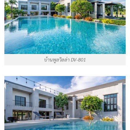
บ้านพูลวิลล่า DV-801