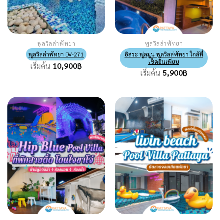
พูลวิลล่าพัทยา
พูลวิลล่าพัทยา
อิสระ ฟูลมูน พูลวิลล่พัทยา ใกล้ที่
พูลวิลล่าพัทยา DV-271
เช็คอินเพียบ
เริ่มต้น
10,900
฿
เริ่มต้น
5,900
฿