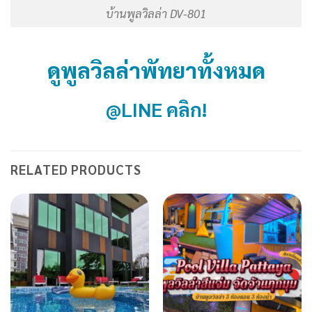
บ้านพูลวิลล่า DV-801
ดูพูลวิลล่าพัทยาทั้งหมด
@LINE คลิก!
RELATED PRODUCTS