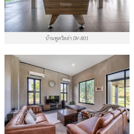
บ้านพูลวิลล่า DV-801