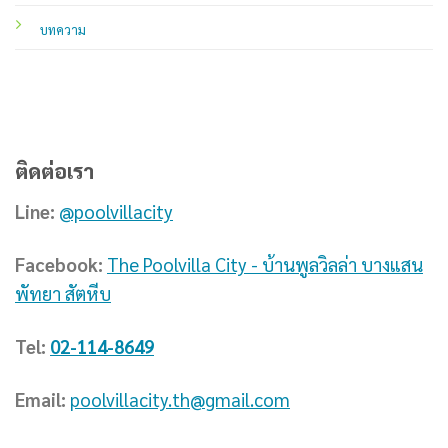
บทความ
ติดต่อเรา
Line:
@poolvillacity
Facebook:
The Poolvilla City - บ้านพูลวิลล่า บางแสน
พัทยา สัตหีบ
Tel:
02-114-8649
Email:
poolvillacity.th@gmail.com