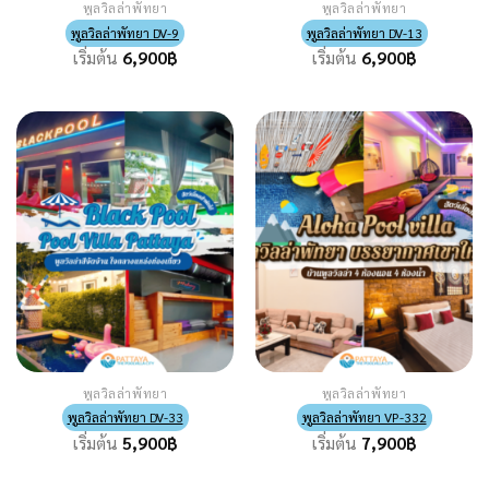
พูลวิลล่าพัทยา
พูลวิลล่าพัทยา
พูลวิลล่าพัทยา DV-9
พูลวิลล่าพัทยา DV-13
เริ่มต้น
6,900
฿
เริ่มต้น
6,900
฿
พูลวิลล่าพัทยา
พูลวิลล่าพัทยา
พูลวิลล่าพัทยา DV-33
พูลวิลล่าพัทยา VP-332
เริ่มต้น
5,900
฿
เริ่มต้น
7,900
฿