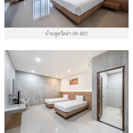
บ้านพูลวิลล่า DV-801