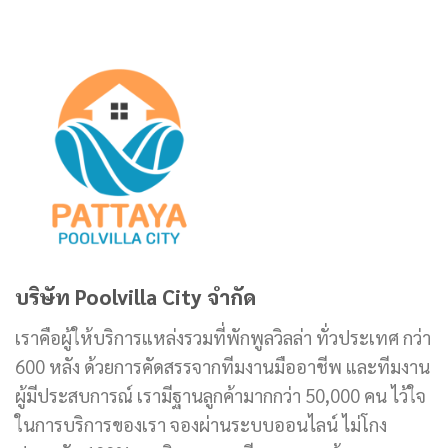
บริษัท Poolvilla City จำกัด
เราคือผู้ให้บริการแหล่งรวมที่พักพูลวิลล่า ทั่วประเทศ กว่า
600 หลัง ด้วยการคัดสรรจากทีมงานมืออาชีพ และทีมงาน
ผู้มีประสบการณ์ เรามีฐานลูกค้ามากกว่า 50,000 คน ไว้ใจ
ในการบริการของเรา จองผ่านระบบออนไลน์ ไม่โกง