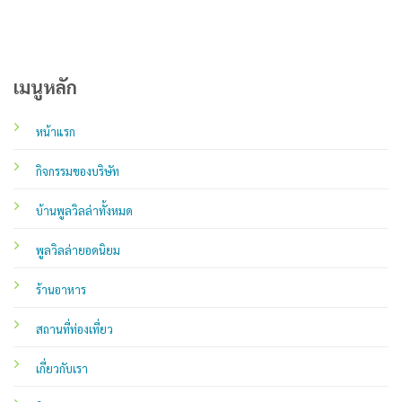
เมนูหลัก
หน้าแรก
กิจกรรมของบริษัท
บ้านพูลวิลล่าทั้งหมด
พูลวิลล่ายอดนิยม
ร้านอาหาร
สถานที่ท่องเที่ยว
เกี่ยวกับเรา