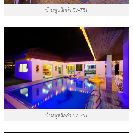
บ้านพูลวิลล่า DV-751
บ้านพูลวิลล่า DV-751