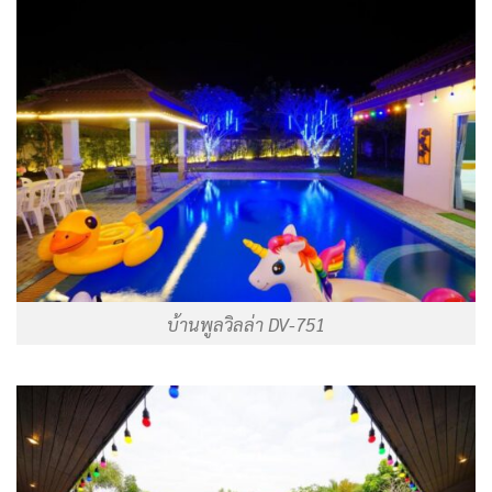
บ้านพูลวิลล่า DV-751