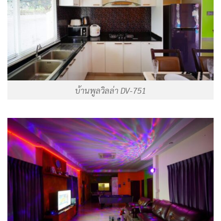
บ้านพูลวิลล่า DV-751