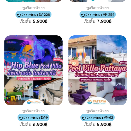
พูลวิลล่าพัทยา
พูลวิลล่าพัทยา
พูลวิลล่าพัทยา DV-228
พูลวิลล่าพัทยา VP-259
เริ่มต้น
5,900
฿
เริ่มต้น
7,900
฿
พูลวิลล่าพัทยา
พูลวิลล่าพัทยา
พูลวิลล่าพัทยา DV-9
พูลวิลล่าพัทยา VP-62
เริ่มต้น
6,900
฿
เริ่มต้น
5,900
฿