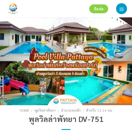
Skip
ติดต่อ
to
content
HOME
/
พูลวิลล่าพัทยา
/
จำนวนคนพัก
/
สำหรับ 12-16 คน
พูลวิลล่าพัทยา DV-751