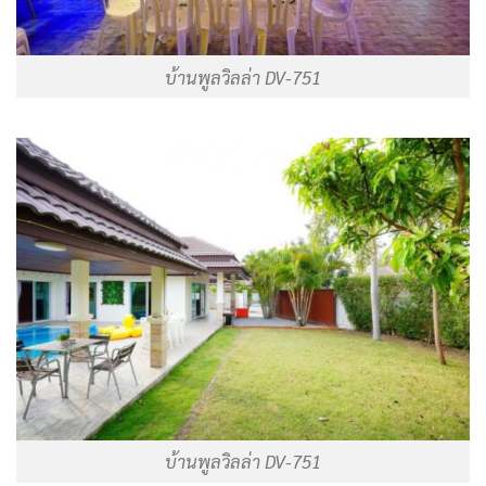
บ้านพูลวิลล่า DV-751
บ้านพูลวิลล่า DV-751