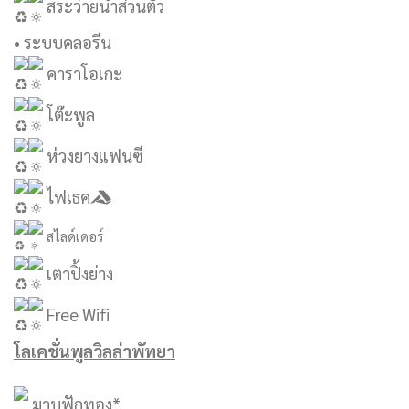
สระว่ายน้ำส่วนตัว
• ระบบคลอรีน
คาราโอเกะ
โต๊ะพูล
ห่วงยางแฟนซี
ไฟเธค
สไลด์เดอร์
เตาปิ้งย่าง
Free Wifi
โลเคชั่นพูลวิลล่าพัทยา
มาบฟักทอง*