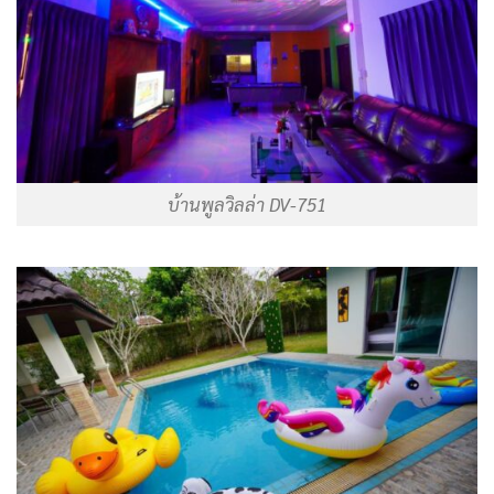
บ้านพูลวิลล่า DV-751