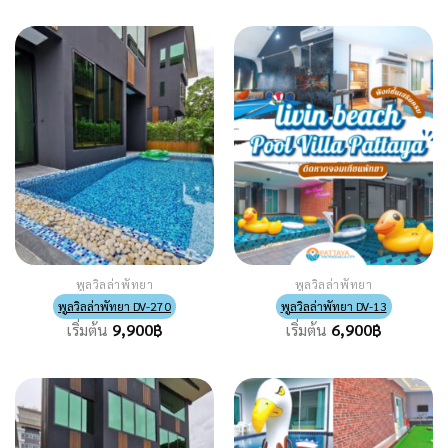
พูลวิลล่าพัทยา
พูลวิลล่าพัทยา
พูลวิลล่าพัทยา DV-270
พูลวิลล่าพัทยา DV-13
เริ่มต้น
9,900
฿
เริ่มต้น
6,900
฿