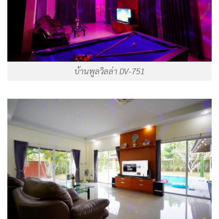
บ้านพูลวิลล่า DV-751