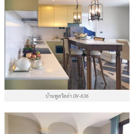
บ้านพูลวิลล่า DV-636