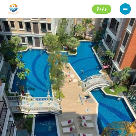
Skip
ติดต่อ
to
content