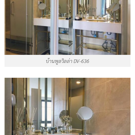
บ้านพูลวิลล่า DV-636