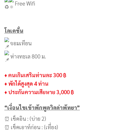
Free Wifi
โลเคชั่น
จอมเทียน
ห่างทะเล 800 ม.
♦ คนเกินเสริมท่านละ 300 ฿
♦ พักได้สูงสุด 4 ท่าน
♦ ประกันความเสียหาย 3,000 ฿
“เงื่อนไขเข้าพักพูลวิลล่าพัทยา”
⏰ เช็คอิน : (บ่าย 2)
⏰ เช็คเอาท์ก่อน : (เที่ยง)