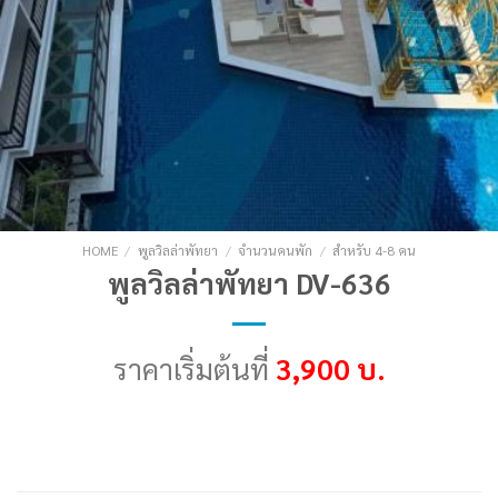
HOME
/
พูลวิลล่าพัทยา
/
จำนวนคนพัก
/
สำหรับ 4-8 คน
พูลวิลล่าพัทยา DV-636
ราคาเริ่มต้นที่
3,900 บ.