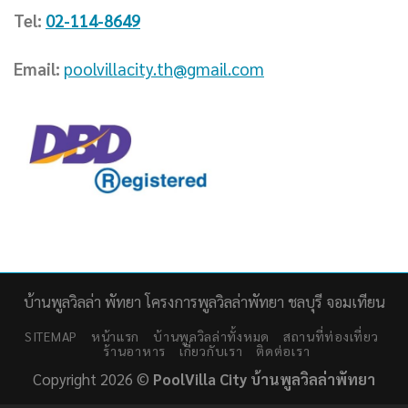
Tel:
02-114-8649
Email:
poolvillacity.th@gmail.com
บ้านพูลวิลล่า พัทยา โครงการพูลวิลล่าพัทยา ชลบุรี จอมเทียน
SITEMAP
หน้าแรก
บ้านพูลวิลล่าทั้งหมด
สถานที่ท่องเที่ยว
ร้านอาหาร
เกี่ยวกับเรา
ติดต่อเรา
Copyright 2026 ©
PoolVilla City บ้านพูลวิลล่าพัทยา