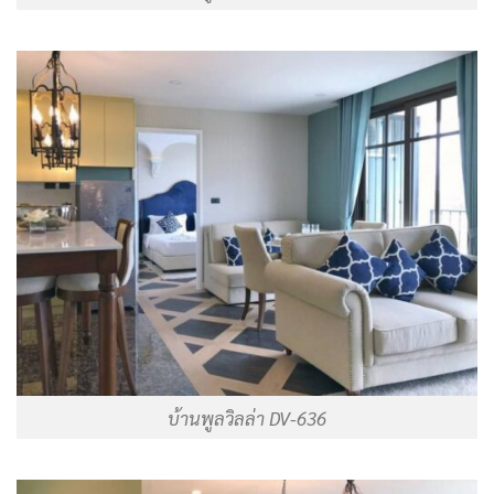
บ้านพูลวิลล่า DV-636