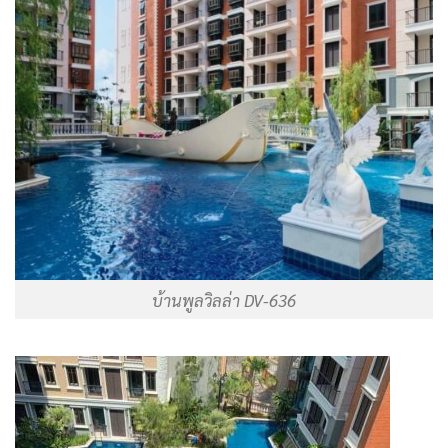
บ้านพูลวิลล่า DV-636