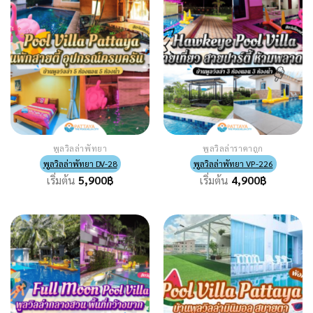
พูลวิลล่าพัทยา
พูลวิลล่าราคาถูก
พูลวิลล่าพัทยา DV-28
พูลวิลล่าพัทยา VP-226
เริ่มต้น
5,900
฿
เริ่มต้น
4,900
฿