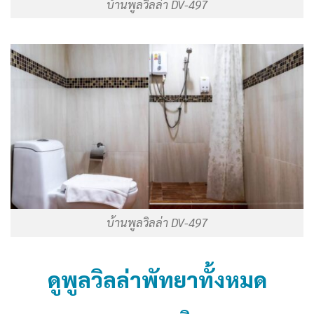
บ้านพูลวิลล่า DV-497
บ้านพูลวิลล่า DV-497
ดูพูลวิลล่าพัทยาทั้งหมด