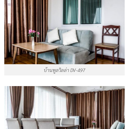
บ้านพูลวิลล่า DV-497