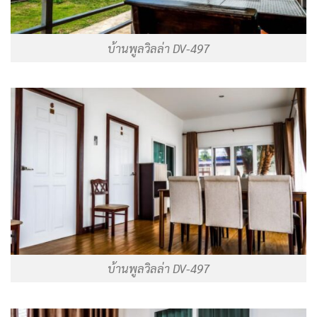
บ้านพูลวิลล่า DV-497
บ้านพูลวิลล่า DV-497