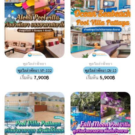
พูลวิลล่าพัทยา
พูลวิลล่าพัทยา
พูลวิลล่าพัทยา VP-332
พูลวิลล่าพัทยา DV-15
เริ่มต้น
7,900
฿
เริ่มต้น
5,900
฿