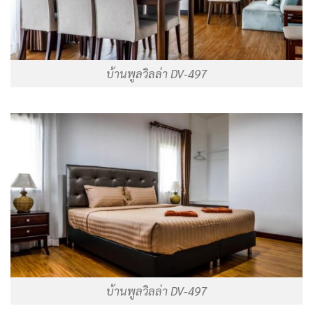
บ้านพูลวิลล่า DV-497
บ้านพูลวิลล่า DV-497