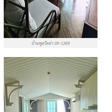
บ้านพูลวิลล่า DV-1269