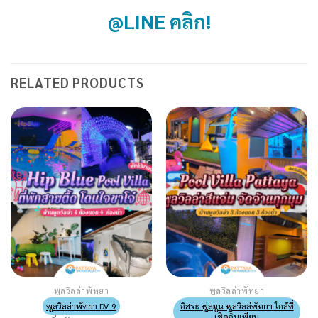
@LINE คลิก!
RELATED PRODUCTS
พูลวิลล่าพัทยา
พูลวิลล่าพัทยา
อิสระ ฟูลมูน พูลวิลล่พัทยา ใกล้ที่
พูลวิลล่าพัทยา DV-9
เช็คอินเพียบ