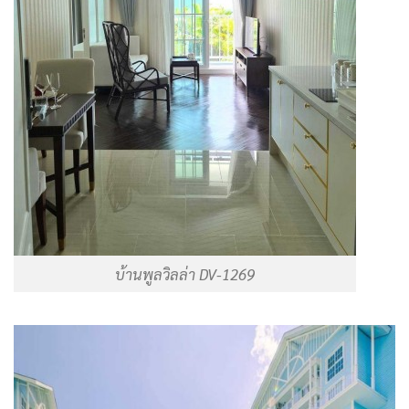
บ้านพูลวิลล่า DV-1269