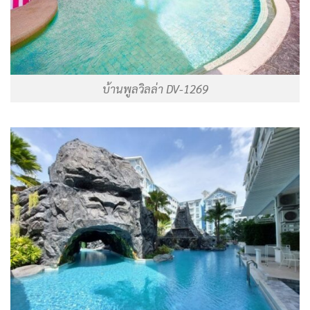
บ้านพูลวิลล่า DV-1269