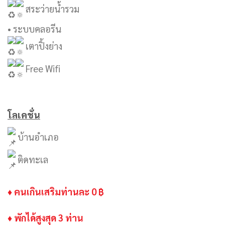
สระว่ายน้ำรวม
• ระบบคลอรีน
เตาปิ้งย่าง
Free Wifi
โลเคชั่น
บ้านอำเภอ
ติดทะเล
♦ คนเกินเสริมท่านละ 0 ฿
♦ พักได้สูงสุด 3 ท่าน