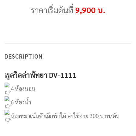
ราคาเริ่มต้นที่
9,900 บ.
DESCRIPTION
พูลวิลล่าพัทยา DV-1111
4 ห้องนอน
6 ห้องน้ำ
น้องหมาเน้นตัวเล็กพักได้ ค่าใช้จ่าย 300 บาท/ตัว