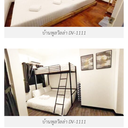
บ้านพูลวิลล่า DV-1111
บ้านพูลวิลล่า DV-1111