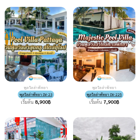
พูลวิลล่าพัทยา
พูลวิลล่าพัทยา
พูลวิลล่าพัทยา DV-23
พูลวิลล่าพัทยา DV-225
เริ่มต้น
8,900
฿
เริ่มต้น
7,900
฿