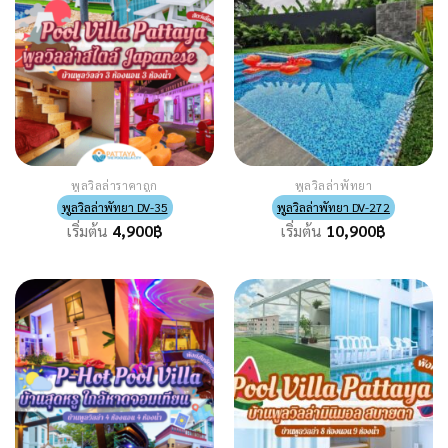
พูลวิลล่าราคาถูก
พูลวิลล่าพัทยา
พูลวิลล่าพัทยา DV-35
พูลวิลล่าพัทยา DV-272
เริ่มต้น
4,900
฿
เริ่มต้น
10,900
฿