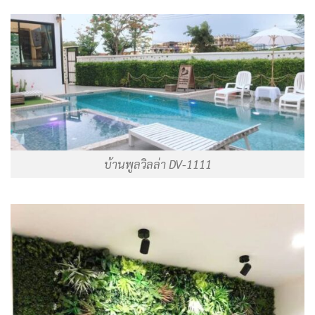
บ้านพูลวิลล่า DV-1111