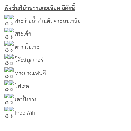
ฟังชั่นส์บ้านรายละเอียด มีดังนี้
สระว่ายน้ำส่วนตัว • ระบบเกลือ
สระเด็ก
คาราโอเกะ
โต๊ะสนุกเกอร์
ห่วงยางแฟนซี
ไฟเธค
เตาปิ้งย่าง
Free Wifi