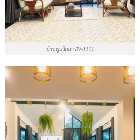
บ้านพูลวิลล่า DV-1111