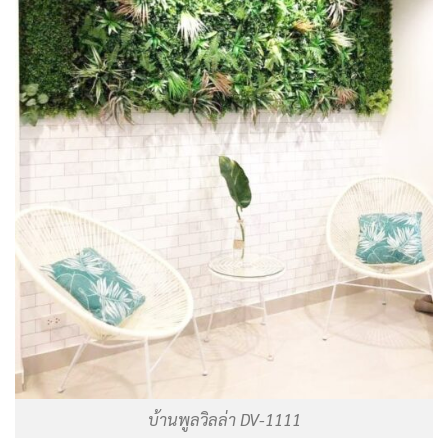
บ้านพูลวิลล่า DV-1111