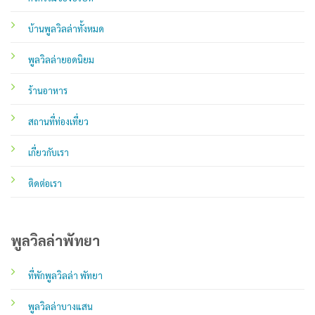
บ้านพูลวิลล่าทั้งหมด
พูลวิลล่ายอดนิยม
ร้านอาหาร
สถานที่ท่องเที่ยว
เกี่ยวกับเรา
ติดต่อเรา
พูลวิลล่าพัทยา
ที่พักพูลวิลล่า พัทยา
พูลวิลล่าบางแสน