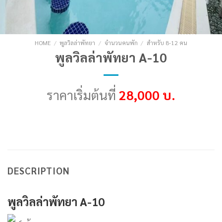
HOME
/
พูลวิลล่าพัทยา
/
จำนวนคนพัก
/
สำหรับ 8-12 คน
พูลวิลล่าพัทยา A-10
ราคาเริ่มต้นที่
28,000 บ.
DESCRIPTION
พูลวิลล่าพัทยา A-10