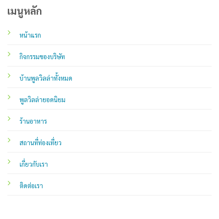
เมนูหลัก
หน้าแรก
กิจกรรมของบริษัท
บ้านพูลวิลล่าทั้งหมด
พูลวิลล่ายอดนิยม
ร้านอาหาร
สถานที่ท่องเที่ยว
เกี่ยวกับเรา
ติดต่อเรา