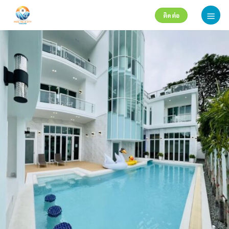
Skip
ติดต่อ
to
content