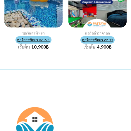
พูลวิลล่าพัทยา
พูลวิลล่าราคาถูก
พูลวิลล่าพัทยา DV-271
พูลวิลล่าพัทยา VP-33
เริ่มต้น
10,900
฿
เริ่มต้น
4,900
฿