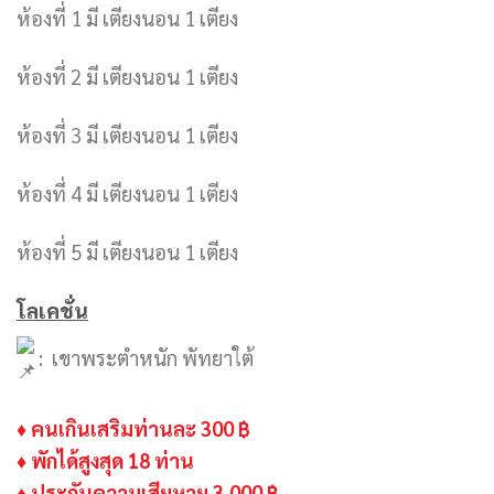
ห้องที่ 1 มี เตียงนอน 1 เตียง
ห้องที่ 2 มี เตียงนอน 1 เตียง
ห้องที่ 3 มี เตียงนอน 1 เตียง
ห้องที่ 4 มี เตียงนอน 1 เตียง
ห้องที่ 5 มี เตียงนอน 1 เตียง
โลเคชั่น
: เขาพระตำหนัก พัทยาใต้
♦ คนเกินเสริมท่านละ 300 ฿
♦
พักได้สูงสุด 18 ท่าน
♦ ประกันความเสียหาย 3,000 ฿