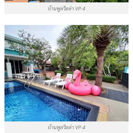
บ้านพูลวิลล่า VP-4
บ้านพูลวิลล่า VP-4