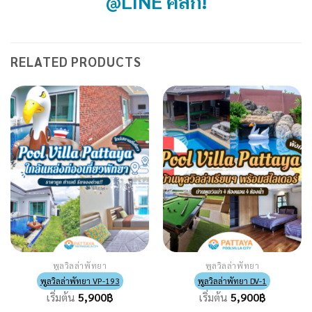
@LINE คลิก!
RELATED PRODUCTS
พูลวิลล่าพัทยา
พูลวิลล่าพัทยา
พูลวิลล่าพัทยา VP-193
พูลวิลล่าพัทยา DV-1
เริ่มต้น
5,900
฿
เริ่มต้น
5,900
฿