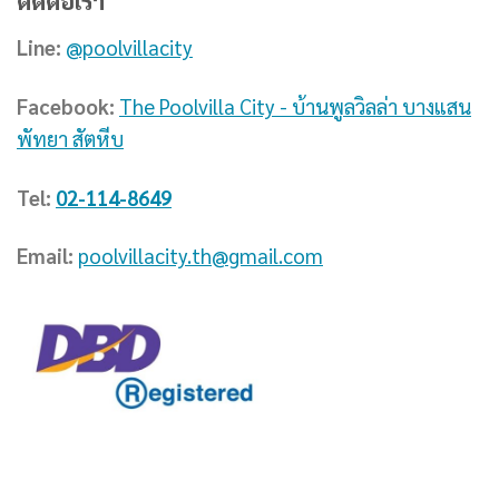
ติดต่อเรา
Line:
@poolvillacity
Facebook:
The Poolvilla City - บ้านพูลวิลล่า บางแสน
พัทยา สัตหีบ
Tel:
02-114-8649
Email:
poolvillacity.th@gmail.com