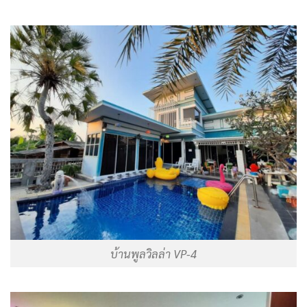
บ้านพูลวิลล่า VP-4