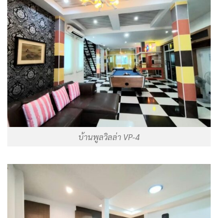
บ้านพูลวิลล่า VP-4