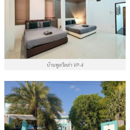
บ้านพูลวิลล่า VP-4