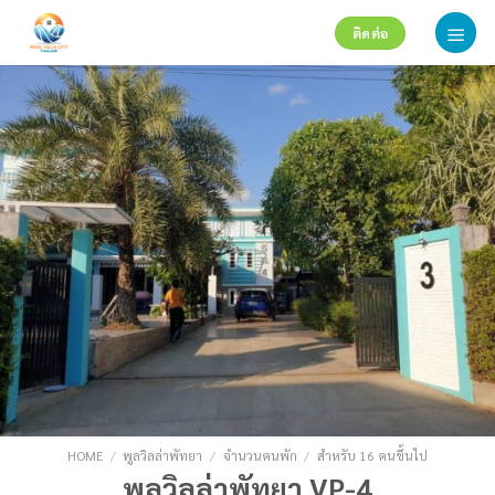
Skip
ติดต่อ
to
content
HOME
/
พูลวิลล่าพัทยา
/
จำนวนคนพัก
/
สำหรับ 16 คนขึ้นไป
พูลวิลล่าพัทยา VP-4