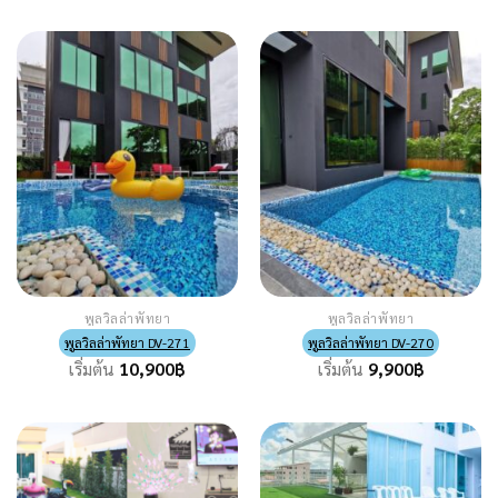
พูลวิลล่าพัทยา
พูลวิลล่าพัทยา
พูลวิลล่าพัทยา DV-271
พูลวิลล่าพัทยา DV-270
เริ่มต้น
10,900
฿
เริ่มต้น
9,900
฿