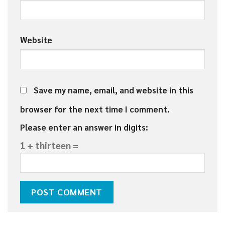
Website
Save my name, email, and website in this
browser for the next time I comment.
Please enter an answer in digits:
1 + thirteen =