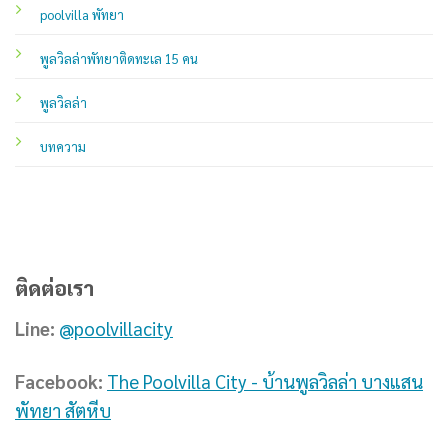
poolvilla พัทยา
พูลวิลล่าพัทยาติดทะเล 15 คน
พูลวิลล่า
บทความ
ติดต่อเรา
Line:
@poolvillacity
Facebook:
The Poolvilla City - บ้านพูลวิลล่า บางแสน
พัทยา สัตหีบ