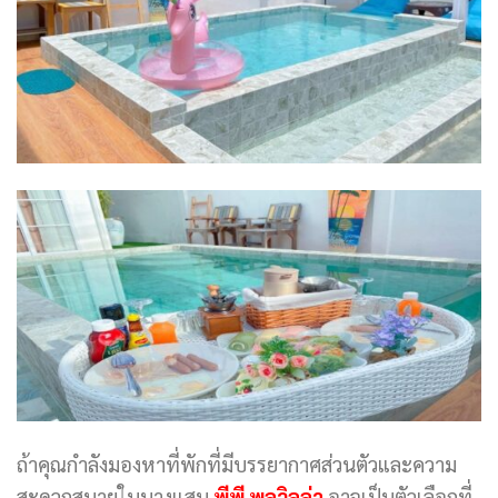
ถ้าคุณกำลังมองหาที่พักที่มีบรรยากาศส่วนตัวและความ
สะดวกสบายในบางแสน
พีพี พูลวิลล่า
อาจเป็นตัวเลือกที่