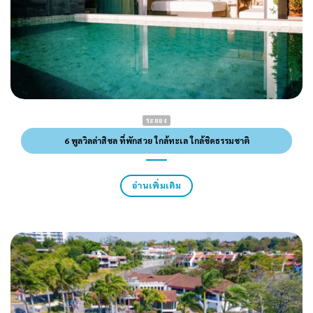
ระยอง
6 พูลวิลล่าสิชล ที่พักสวย ใกล้ทะเล ใกล้ชิดธรรมชาติ
อ่านเพิ่มเติม