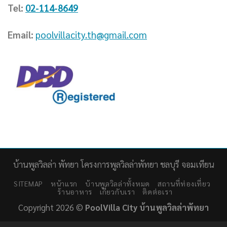
Tel:
02-114-8649
Email:
poolvillacity.th@gmail.com
บ้านพูลวิลล่า พัทยา โครงการพูลวิลล่าพัทยา ชลบุรี จอมเทียน
SITEMAP
หน้าแรก
บ้านพูลวิลล่าทั้งหมด
สถานที่ท่องเที่ยว
ร้านอาหาร
เกี่ยวกับเรา
ติดต่อเรา
Copyright 2026 ©
PoolVilla City บ้านพูลวิลล่าพัทยา