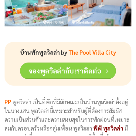
บ้านพักพูลวิลล่า by
The Pool Villa City
จองพูลวิลล่ากับเราติดต่อ
PP
พูลวิลล่า เป็นที่พักที่มีลักษณะเป็นบ้านพูลวิลล่าตั้งอยู่
ในบางแสน พูลวิลล่านี้เหมาะสำหรับผู้ที่ต้องการสัมผัส
ความเป็นส่วนตัวและความสงบสุขในการพักผ่อนที่เหมาะ
สมกับครอบครัวหรือกลุ่มเพื่อน พูลวิลล่า
พีพี พูลวิลล่า
มี