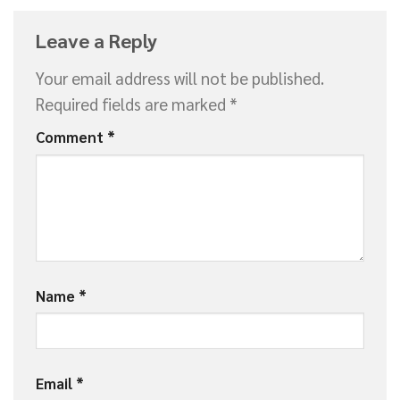
Leave a Reply
Your email address will not be published.
Required fields are marked
*
Comment
*
Name
*
Email
*