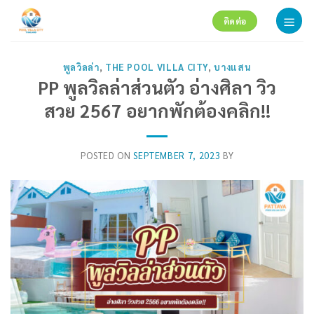
Skip
ติดต่อ
to
content
พูลวิลล่า
,
THE POOL VILLA CITY
,
บางแสน
PP พูลวิลล่าส่วนตัว อ่างศิลา วิว
สวย 2567 อยากพักต้องคลิก!!
POSTED ON
SEPTEMBER 7, 2023
BY