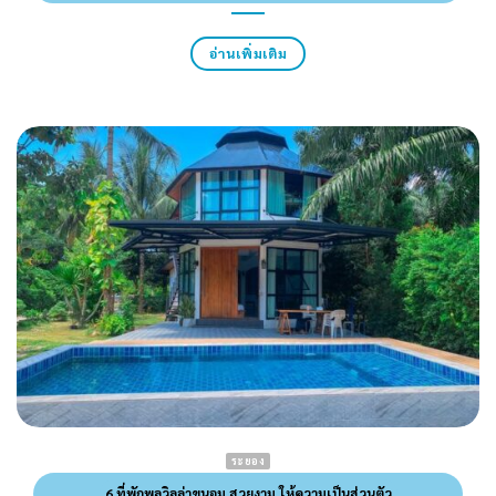
อ่านเพิ่มเติม
ระยอง
6 ที่พักพูลวิลล่าขนอม สวยงาม ให้ความเป็นส่วนตัว