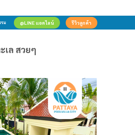
@LINE แอดไลน์
รีวิวลูกค้า
รรม
้ทะเล สวยๆ