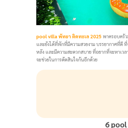
pool villa พัทยา ติดทะเล 2025
พาครอบครัวมา
และยังได้ที่พักที่มีความสวยงาม บรรยากาศที่ดี ท
หลัง และมีความสะดวกสบาย ที่อยากที่จะหาเวลามา
จะช่วยในการตัดสินใจกันอีกด้วย
6 pool