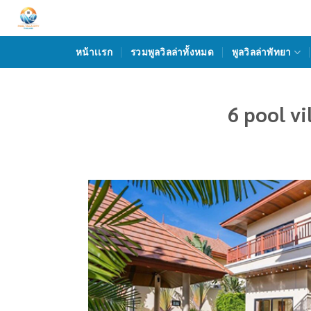
Skip
to
content
หน้าเเรก
รวมพูลวิลล่าทั้งหมด
พูลวิลล่าพัทยา
6 pool vi