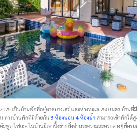
 2025 เป็นบ้านพักที่อยู่หาดบางเสร่ และห่างทะเล 250 เมตร บ้านที่ม
น ทางบ้านพักที่มีด้วยกัน
3 ห้องนอน 4 ห้องน้ำ
สามารถเข้าพักได้สูง
๊ะพูล ไฟเธค ในบ้านมีเตาปิ้งย่าง สิ่งอำนวยความสะดวกต่างๆที่ครบ