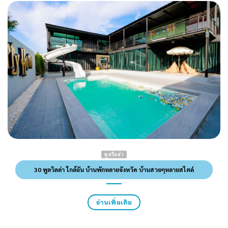
พูลวิลล่า
30 พูลวิลล่า ใกล้ฉัน บ้านพักหลายจังหวัด บ้านสวยๆหลายสไตล์
อ่านเพิ่มเติม