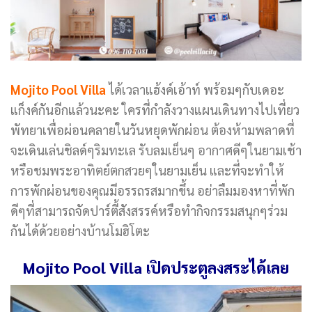
Mojito Pool Villa
ได้เวลาแฮ้งค์เอ้าท์ พร้อมๆกับเดอะ
แก็งค์กันอีกแล้วนะคะ ใครที่กำลังวางแผนเดินทางไปเที่ยว
พัทยาเพื่อผ่อนคลายในวันหยุดพักผ่อน ต้องห้ามพลาดที่
จะเดินเล่นชิลด์ๆริมทะเล รับลมเย็นๆ อากาศดีๆในยามเช้า
หรือชมพระอาทิตย์ตกสวยๆในยามเย็น และที่จะทำให้
การพักผ่อนของคุณมีอรรถรสมากขึ้น อย่าลืมมองหาที่พัก
ดีๆที่สามารถจัดปาร์ตี้สังสรรค์หรือทำกิจกรรมสนุกๆร่วม
กันได้ด้วยอย่างบ้านโมฮิโตะ
Mojito Pool Villa เปิดประตูลงสระได้เลย