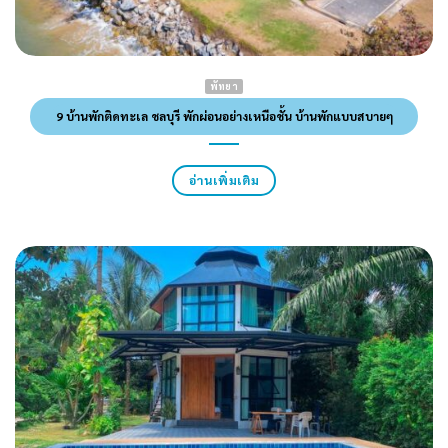
พัทยา
9 บ้านพักติดทะเล ชลบุรี พักผ่อนอย่างเหนือชั้น บ้านพักแบบสบายๆ
อ่านเพิ่มเติม