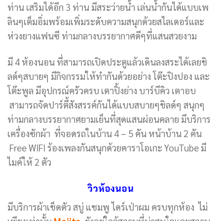
ท่าน เสริมได้อีก 3 ท่าน มีสระว่ายน้ำ เล่นน้ำกันได้แบบเพ
ลินๆเต็มอิ่มพร้อมเพิ่มระดับความสนุกด้วยสไลเดอร์และ
ห่วงยางแฟนซี ท่ามกลางบรรยากาศดีๆที่แสนสวยงาม
มี 4 ห้องนอน ที่สามารถเปิดประตูแล้วเดินลงสระได้เลยชิ
ลด์ๆสบายๆ มีกิจกรรมให้ทำกันด้วยอย่าง โต๊ะปิงปอง และ
โต๊ะพูล มีอุปกรณ์ครัวครบ เตาปิ้งย่าง บาร์บีคิว เตาอบ
สามารถจัดปาร์ตี้สังสรรค์กันได้แบบสบายๆชิลด์ๆ สนุกๆ
ท่ามกลางบรรยากาศยามเย็นที่สุดแสนผ่อนคลาย มีบริการ
เครื่องซักผ้า ที่จอดรถในบ้าน 4 – 5 คัน หน้าบ้าน 2 คัน
Free WIFI ร้องเพลงกันสนุกด้วยคาราโอเกะ YouTube มี
ไมค์ให้ 2 ตัว
วิวห้องนอน
มีบริการผ้าเช็ดตัว สบู่ แชมพู ไดร์เป่าผม ครบทุกห้อง ไม่
เพียงเท่านั้น
Mojito
ยังอยู่ใกล้สถานที่น่าสนใจและสถาน