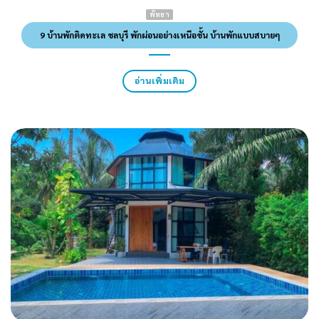
พัทยา
9 บ้านพักติดทะเล ชลบุรี พักผ่อนอย่างเหนือชั้น บ้านพักแบบสบายๆ
อ่านเพิ่มเติม