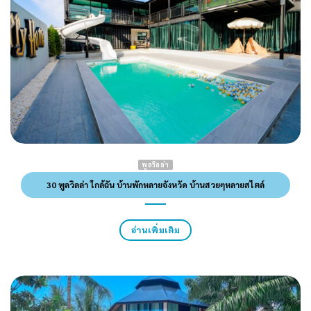
พูลวิลล่า
30 พูลวิลล่า ใกล้ฉัน บ้านพักหลายจังหวัด บ้านสวยๆหลายสไตล์
อ่านเพิ่มเติม