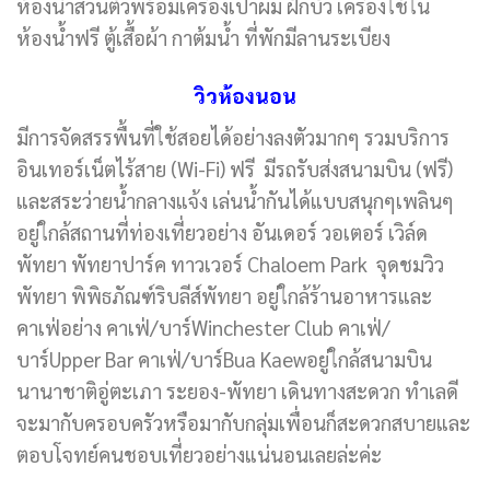
ห้องน้ำส่วนตัวพร้อมเครื่องเป่าผม ฝักบัว เครื่องใช้ใน
ห้องน้ำฟรี ตู้เสื้อผ้า กาต้มน้ำ ที่พักมีลานระเบียง
วิวห้องนอน
มีการจัดสรรพื้นที่ใช้สอยได้อย่างลงตัวมากๆ รวมบริการ
อินเทอร์เน็ตไร้สาย (Wi-Fi) ฟรี มีรถรับส่งสนามบิน (ฟรี)
และสระว่ายน้ำกลางแจ้ง เล่นน้ำกันได้แบบสนุกๆเพลินๆ
อยู่ใกล้สถานที่ท่องเที่ยวอย่าง อันเดอร์ วอเตอร์ เวิล์ด
พัทยา พัทยาปาร์ค ทาวเวอร์ Chaloem Park จุดชมวิว
พัทยา พิพิธภัณฑ์ริบลีส์พัทยา อยู่ใกล้ร้านอาหารและ
คาเฟ่อย่าง คาเฟ่/บาร์Winchester Club คาเฟ่/
บาร์Upper Bar คาเฟ่/บาร์Bua Kaewอยู่ใกล้สนามบิน
นานาชาติอู่ตะเภา ระยอง-พัทยา เดินทางสะดวก ทำเลดี
จะมากับครอบครัวหรือมากับกลุ่มเพื่อนก็สะดวกสบายและ
ตอบโจทย์คนชอบเที่ยวอย่างแน่นอนเลยล่ะค่ะ