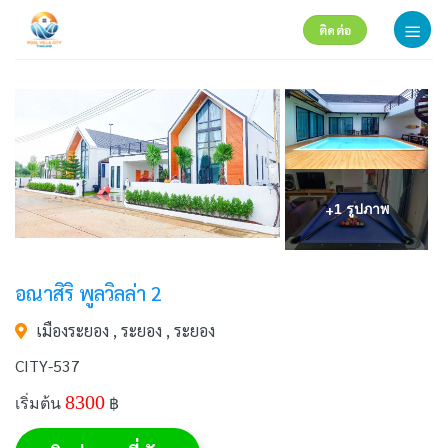
Skip
ติดต่อ
to
content
+
1 รูปภาพ
อณา​สิริ​ พูลวิลล่า 2
เมืองระยอง , ระยอง , ระยอง
CITY-537
8300
เริ่มต้น
฿