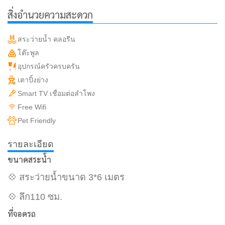
สิ่งอำนวยความสะดวก
สระว่ายน้ำ คลอรีน
โต๊ะพูล
อุปกรณ์ครัวครบครัน
เตาปิ้งย่าง
Smart TV เชื่อมต่อลำโพง
Free Wifi
Pet Friendly
รายละเอียด
ขนาดสระน้ำ
💠 สระว่ายน้ำขนาด 3*6 เมตร
💠 ลึก110 ซม.
ที่จอดรถ