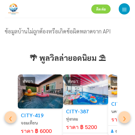
Skip
ติดต่อ
to
content
ข้อมูลบ้านไม่ถูกต้องหรือเกิดข้อผิดพลาดจาก API
🌴 พูลวิลล่ายอดนิยม ⛱️
พัทยา
พัทยา
นครนายก
CITY-322
CITY-387
นครนายก
‹
›
CITY-419
ทุ่งกลม
ราคา ฿ 6
จอมเทียน
ราคา ฿ 5200
ราคา ฿ 6000
สูงสุด 15