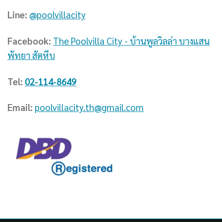
Line:
@poolvillacity
Facebook:
The Poolvilla City - บ้านพูลวิลล่า บางแสน
พัทยา สัตหีบ
Tel:
02-114-8649
Email:
poolvillacity.th@gmail.com