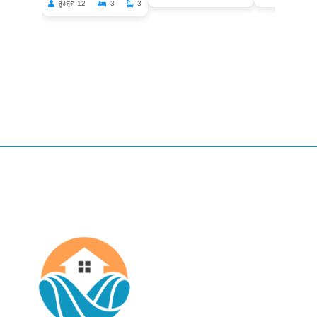
สูงสุด 12
3
3