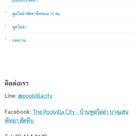
poolvilla พัทยา
พูลวิลล่าพัทยาติดทะเล 15 คน
พูลวิลล่า
บทความ
ติดต่อเรา
Line:
@poolvillacity
Facebook:
The Poolvilla City - บ้านพูลวิลล่า บางแสน
พัทยา สัตหีบ