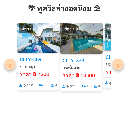
🌴 พูลวิลล่ายอดนิยม ⛱️
พัทยา
พัทยา
พัทยา
CITY-329
CITY-389
CITY-339
‹
›
จอมเทียน
บางละมุง
กระทิงลาย
ราคา ฿ 1
ราคา ฿ 7300
ราคา ฿ 14600
สูงสุด 30
สูงสุด 20
5
4
สูงสุด 38
8
8