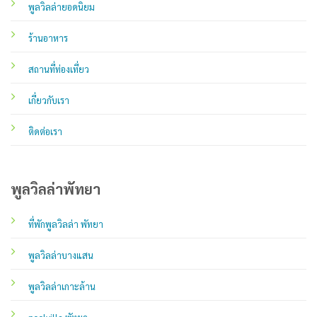
พูลวิลล่ายอดนิยม
ร้านอาหาร
สถานที่ท่องเที่ยว
เกี่ยวกับเรา
ติดต่อเรา
พูลวิลล่าพัทยา
ที่พักพูลวิลล่า พัทยา
พูลวิลล่าบางแสน
พูลวิลล่าเกาะล้าน