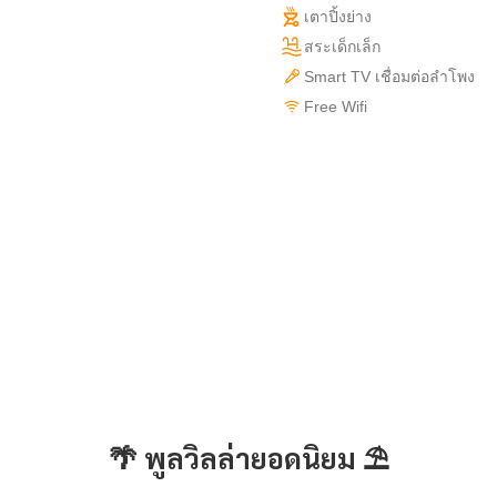
เตาปิ้งย่าง
สระเด็กเล็ก
Smart TV เชื่อมต่อลำโพง
Free Wifi
🌴 พูลวิลล่ายอดนิยม ⛱️
พัทยา
พัทยา