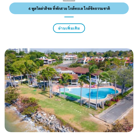
6 พูลวิลล่าสิชล ที่พักสวย ใกล้ทะเล ใกล้ชิดธรรมชาติ
อ่านเพิ่มเติม