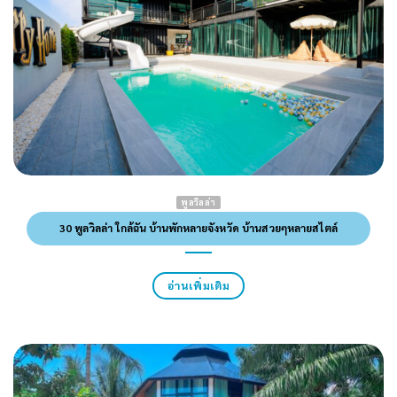
พูลวิลล่า
30 พูลวิลล่า ใกล้ฉัน บ้านพักหลายจังหวัด บ้านสวยๆหลายสไตล์
อ่านเพิ่มเติม