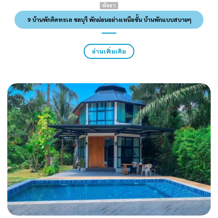
พัทยา
9 บ้านพักติดทะเล ชลบุรี พักผ่อนอย่างเหนือชั้น บ้านพักแบบสบายๆ
อ่านเพิ่มเติม