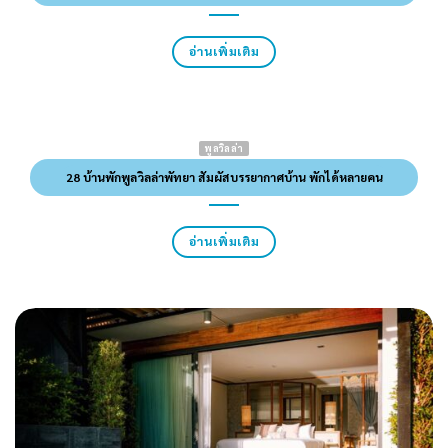
อ่านเพิ่มเติม
พูลวิลล่า
28 บ้านพักพูลวิลล่าพัทยา สัมผัสบรรยากาศบ้าน พักได้หลายคน
อ่านเพิ่มเติม