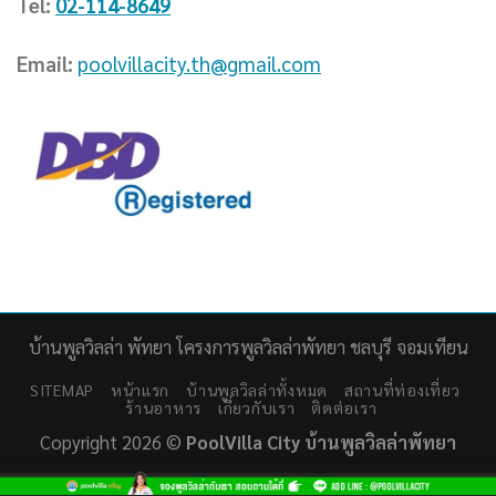
Tel:
02-114-8649
Email:
poolvillacity.th@gmail.com
บ้านพูลวิลล่า พัทยา โครงการพูลวิลล่าพัทยา ชลบุรี จอมเทียน
SITEMAP
หน้าแรก
บ้านพูลวิลล่าทั้งหมด
สถานที่ท่องเที่ยว
ร้านอาหาร
เกี่ยวกับเรา
ติดต่อเรา
Copyright 2026 ©
PoolVilla City บ้านพูลวิลล่าพัทยา