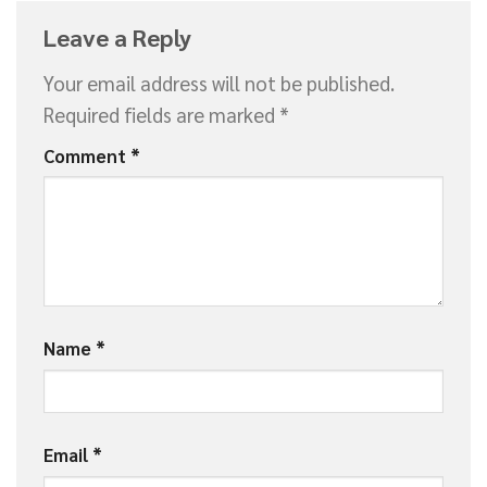
Leave a Reply
Your email address will not be published.
Required fields are marked
*
Comment
*
Name
*
Email
*