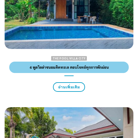
THE POOL VILLA CITY
6 พูลวิลล่าขนอมติดทะเล ตอบโจทย์ทุกการพักผ่อน
อ่านเพิ่มเติม