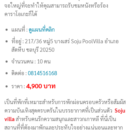
จอใหญ่ที่จะทำให้คุณสามารถรับชมหนังหรือร้อง
คาราโอเกะก็ได้
แผนที่ :
ดูแผนที่คลิก
ที่อยู่ : 217/36 หมู่5 บางเสร่ Soju PoolVilla อำเภอ
สัตหีบ ชลบุรี 20250
จำนวนคน : 10 คน
ติดต่อ :
0814516168
4,900 บาท
ราคา :
เป็นที่พักที่เหมาะสำหรับการพักผ่อนครอบครัวหรือสัมผัส
ความบันเทิงสุดครบครันในบรรยากาศที่เป็นส่วนตัว
Soju
villa
สำหรับคนรักความสนุกและสาวกเกาหลี ที่นี่เป็น
สถานที่ที่ต้องมาพักและประทับใจอย่างแน่นอนและหาก