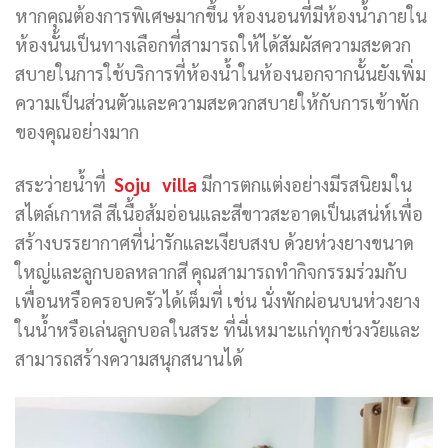
หากคุณต้องการพิเศษมากขึ้น ห้องนอนที่มีห้องน้ำภายใน
ห้องนั้นเป็นทางเลือกที่สามารถให้ได้สัมผัสความสะดวก
สบายในการใช้บริการที่ห้องน้ำในห้องนอกจากนั้นยังเพิ่ม
ความเป็นส่วนตัวและความสะดวกสบายให้กับการเข้าพัก
ของคุณอย่างมาก
สระว่ายน้ำที่
Soju villa
มีการตกแต่งอย่างมีรสนิยมใน
สไตล์เกาหลี สีเนื้อส้มอ่อนและสีขาวสะอาดเป็นเสน่ห์เพื่อ
สร้างบรรยากาศที่น่ารักและเงียบสงบ ด้วยห่วงยางขนาด
ใหญ่และลูกบอลหลากสี คุณสามารถทำกิจกรรมร่วมกับ
เพื่อนหรือครอบครัวได้เต็มที่ เช่น นั่งพักผ่อนบนห่วงยาง
ในน้ำหรือเล่นลูกบอลในสระ ที่นี่เหมาะแก่ทุกช่วงวัยและ
สามารถสร้างความสนุกสนานได้