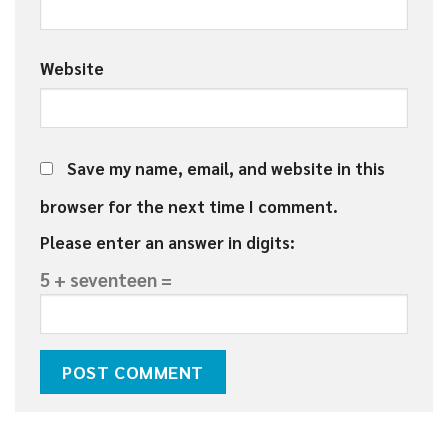
Website
Save my name, email, and website in this
browser for the next time I comment.
Please enter an answer in digits:
5 + seventeen =