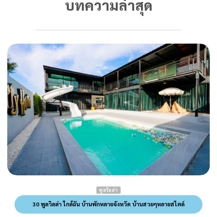
บทความล่าสุด
พูลวิลล่า
30 พูลวิลล่า ใกล้ฉัน บ้านพักหลายจังหวัด บ้านสวยๆหลายสไตล์