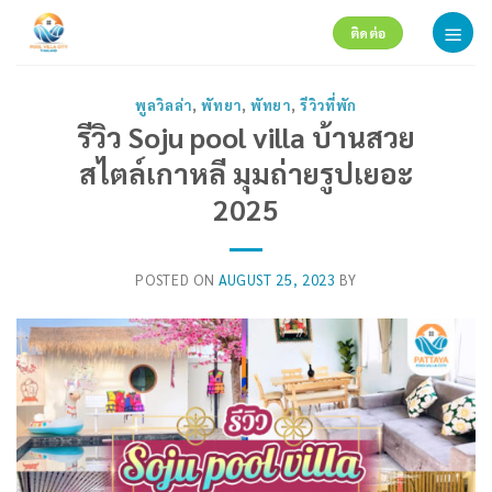
Skip
ติดต่อ
to
content
พูลวิลล่า
,
พัทยา
,
พัทยา
,
รีวิวที่พัก
รีวิว Soju pool villa บ้านสวย
สไตล์เกาหลี มุมถ่ายรูปเยอะ
2025
POSTED ON
AUGUST 25, 2023
BY