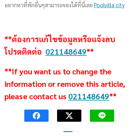
อยากหาที่พักอื่นๆสามารถจองได้ที่นี่เลย
Poolvilla city
**ต้องการแก้ไขข้อมูลหรือแจ้งลบ
โปรดติดต่อ
021148649
**
**If you want us to change the
information or remove this article,
please contact us
021148649
**