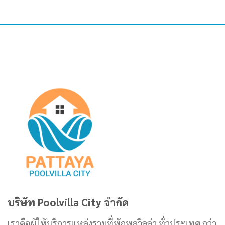
บริษัท Poolvilla City จำกัด
เราคือผู้ให้บริการแหล่งรวมที่พักพูลวิลล่า ทั่วประเทศ กว่า