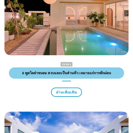
ระยอง
6 พูลวิลล่าขนอม สงบและเป็นส่วนตัว เหมาะแก่การพักผ่อน
อ่านเพิ่มเติม