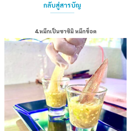
กลับสู่สารบัญ
4.หมึกเป็นซาซิมิ หมึกช็อต