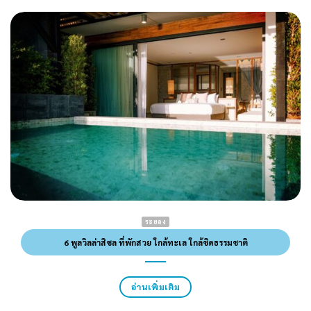
ระยอง
6 พูลวิลล่าสิชล ที่พักสวย ใกล้ทะเล ใกล้ชิดธรรมชาติ
อ่านเพิ่มเติม