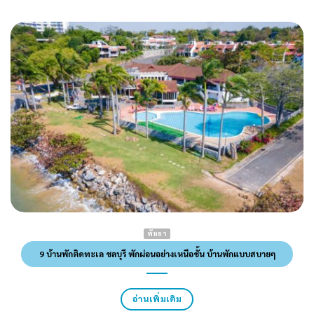
พัทยา
9 บ้านพักติดทะเล ชลบุรี พักผ่อนอย่างเหนือชั้น บ้านพักแบบสบายๆ
อ่านเพิ่มเติม