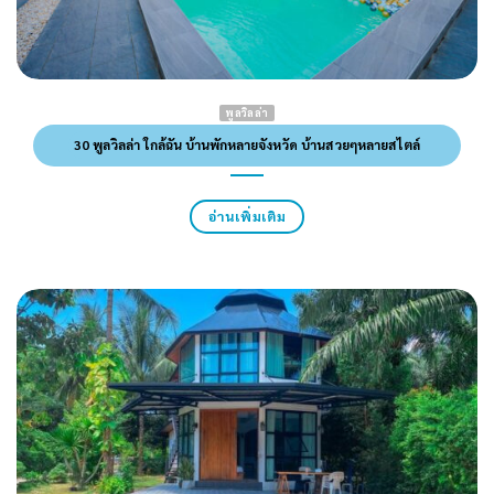
พูลวิลล่า
30 พูลวิลล่า ใกล้ฉัน บ้านพักหลายจังหวัด บ้านสวยๆหลายสไตล์
อ่านเพิ่มเติม