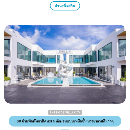
อ่านเพิ่มเติม
THE POOL VILLA CITY
30 บ้านพักพัทยาติดทะเล พักผ่อนแบบเหนือชั้น บรรยากาศดีมากๆ