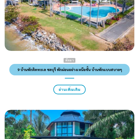
พัทยา
9 บ้านพักติดทะเล ชลบุรี พักผ่อนอย่างเหนือชั้น บ้านพักแบบสบายๆ
อ่านเพิ่มเติม