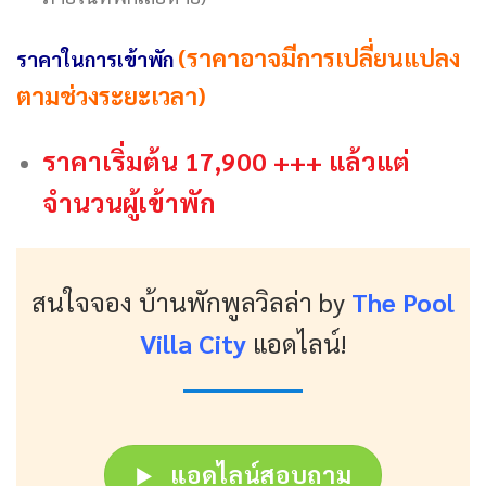
(ราคาอาจมีการเปลี่ยนแปลง
ราคาในการเข้าพัก
ตามช่วงระยะเวลา)
ราคาเริ่มต้น 17,900 +++ แล้วแต่
จำนวนผู้เข้าพัก
สนใจจอง บ้านพักพูลวิลล่า
by
The Pool
Villa City
แอดไลน์!
แอดไลน์สอบถาม