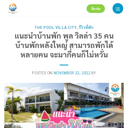
Skip
ติดต่อ
to
content
THE POOL VILLA CITY
,
รีวิวที่พัก
แนะนำบ้านพัก พูล วิลล่า 35 คน
บ้านพักหลังใหญ่ สามารถพักได้
หลายคน จะมากี่คนก็ไม่หวั่น
POSTED ON
NOVEMBER 22, 2022
BY