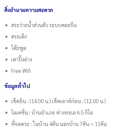
สิ่งอำนวยความสะดวก
สระว่ายน้ำส่วนตัว ระบบคลอรีน
สระเด็ก
โต๊ะพูล
เตาปิ้งย่าง
Free Wifi
ข้อมูลทั่วไป
เช็คอิน : (14.00 น.) เช็คเอาท์ก่อน : (12.00 น.)
โลเคชั่น : บ้านอำเภอ ห่างทะเล 6.5 กิโล
ที่จอดรถ : ในบ้าน 4คัน นอกบ้าน 7คัน = 11คัน