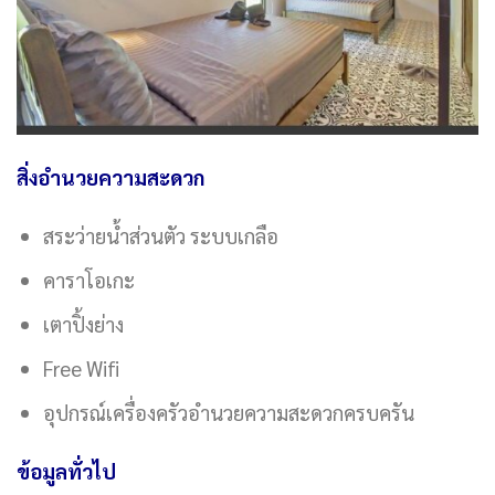
สิ่งอำนวยความสะดวก
สระว่ายน้ำส่วนตัว ระบบเกลือ
คาราโอเกะ
เตาปิ้งย่าง
Free Wifi
อุปกรณ์เครื่องครัวอำนวยความสะดวกครบครัน
ข้อมูลทั่วไป