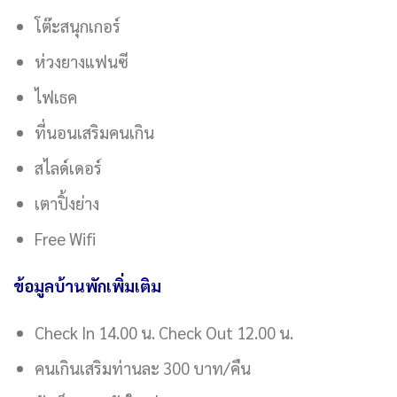
โต๊ะสนุกเกอร์
ห่วงยางแฟนซี
ไฟเธค
ที่นอนเสริมคนเกิน
สไลด์เดอร์
เตาปิ้งย่าง
Free Wifi
ข้อมูลบ้านพักเพิ่มเติม
Check In 14.00 น. Check Out 12.00 น.
คนเกินเสริมท่านละ 300 บาท/คืน