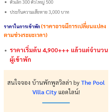
ตัวเล็ก 300 ตัวใหญ่ 500
ประกันความเสียหาย 3,000 บาท
(ราคาอาจมีการเปลี่ยนแปลง
ราคาในการเข้าพัก
ตามช่วงระยะเวลา)
ราคาเริ่มต้น 4,900+++ แล้วแต่จำนวน
ผู้เข้าพัก
สนใจจอง บ้านพักพูลวิลล่า
by
The Pool
Villa City
แอดไลน์!