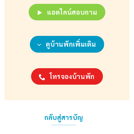
แอดไลน์สอบถาม
ดูบ้านพักเพิ่มเติม
โทรจองบ้านพัก
กลับสู่สารบัญ