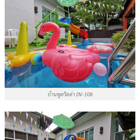
บ้านพูลวิลล่า DV-108