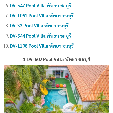
DV-547 Pool Villa พัทยา ชลบุรี
DV-1061 Pool Villa พัทยา ชลบุรี
DV-32 Pool Villa พัทยา ชลบุรี
DV-544 Pool Villa พัทยา ชลบุรี
DV-1198 Pool Villa พัทยา ชลบุรี
1.
DV-602 Pool Villa พัทยา ชลบุรี