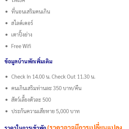
ที่นอนเสริมคนเกิน
สไลด์เดอร์
เตาปิ้งย่าง
Free Wifi
ข้อมูลบ้านพักเพิ่มเติม
Check In 14.00 น. Check Out 11.30 น.
คนเกินเสริมท่านละ 350 บาท/คืน
สัตว์เลี้ยงตัวละ 500
ประกันความเสียหาย 5,000 บาท
(ราคาอาจมีการเปลี่ยนแปลง
ราคาในการเข้าพัก