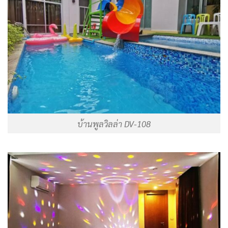
บ้านพูลวิลล่า DV-108