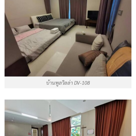
บ้านพูลวิลล่า DV-108