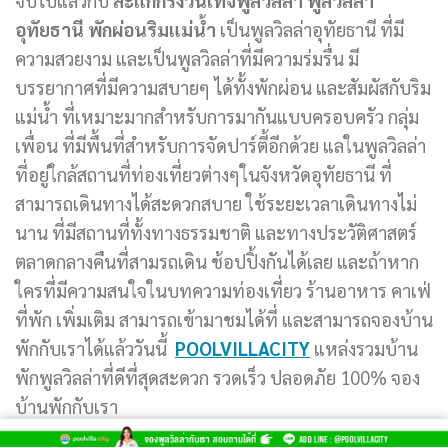
จบไปแล้วกับ
สะแกกรังวินเทจพูลวิลล่า พูลวิลล่า
อุทัยธานี พักผ่อนริมแม่น้ำ
เป็นพูลวิลล่าอุทัยธานี ที่มี
ความสวยงาม และเป็นพูลวิลล่าที่มีความร่มรื่น มี
บรรยากาศที่มีความสบายๆ ได้ทั้งพักผ่อน และสัมผัสกับริม
แม่น้ำ ที่เหมาะมากสำหรับการมากันแบบครอบครัว กลุ่ม
เพื่อน ที่มีพื้นที่สำหรับการจัดปาร์ตี้อีกด้วย แลในพูลวิลล่า
ที่อยู่ใกล้สถานที่ท่องเที่ยวต่างๆในจังหวัดอุทัยธานี ที่
สามารถเดินทางได้สะดวกสบาย ใช้ระยะเวลาเดินทางไม่
นาน ที่มีสถานที่ทั้งทางธรรมชาติ และทางประวัติศาสตร์
ตลาดกลางคืนที่สามรถเดิน ช้อปปิ้งกันได้เลย และถ้าหาก
ใครที่มีความสนใจในบทความท่องเที่ยว ร้านอาหาร คาเฟ่
ที่พัก เพิ่มเติม สามารถเข้ามาชมได้ที่ และสามารถจองบ้าน
พักกับเราได้แล้ววันนี้
POOLVILLACITY
แหล่งรวมบ้าน
พักพูลวิลล่าที่ดีที่สุดสะดวก รวดเร็ว ปลอดภัย 100% จอง
บ้านพักกับเรา