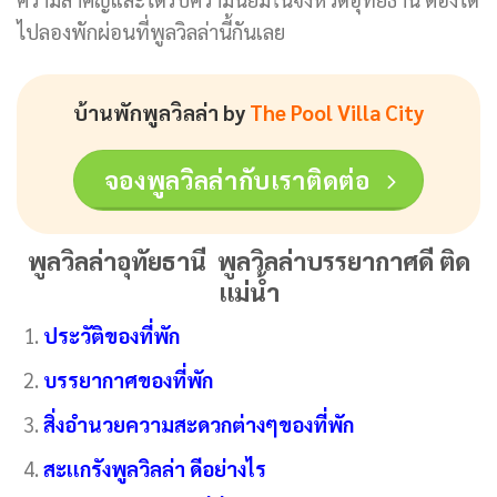
ไปลองพักผ่อนที่พูลวิลล่านี้กันเลย
บ้านพักพูลวิลล่า by
The Pool Villa City
จองพูลวิลล่ากับเราติดต่อ
พูลวิลล่าอุทัยธานี พูลวิลล่าบรรยากาศดี ติด
แม่น้ำ
ประวัติของที่พัก
บรรยากาศของที่พัก
สิ่งอำนวยความสะดวกต่างๆของที่พัก
สะเเกรังพูลวิลล่า ดีอย่างไร