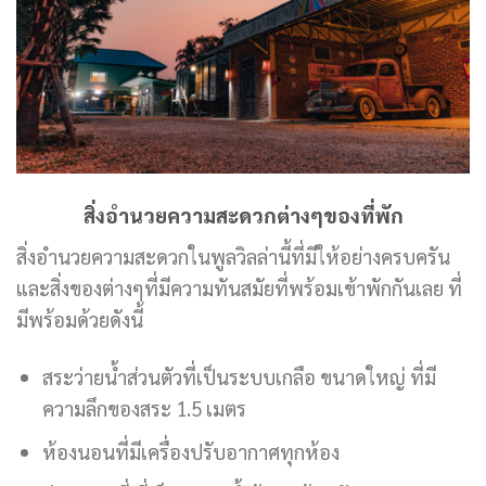
สิ่งอำนวยความสะดวกต่างๆของที่พัก
สิ่งอำนวยความสะดวกในพูลวิลล่านี้ที่มีให้อย่างครบครัน
และสิ่งของต่างๆที่มีความทันสมัยที่พร้อมเข้าพักกันเลย ที่
มีพร้อมด้วยดังนี้
สระว่ายน้ำส่วนตัวที่เป็นระบบเกลือ ขนาดใหญ่ ที่มี
ความลึกของสระ 1.5 เมตร
ห้องนอนที่มีเครื่องปรับอากาศทุกห้อง