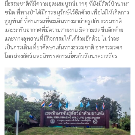
มีธรรมชาติที่มีความอุดมสมบูรณ์มากๆ ที่ยังมีสัตว์ป่านานา
ชนิด ที่ทางป่าได้มีการอนุรักษ์ไว้อีกด้วย เพื่อไม่ให้เกิดการ
สูญพันธ์ ที่สามารถที่จะเดินทางมาถ่ายรูปกับธรรมชาติ
และมารับอากาศที่มีความสวยงาม มีความสดชื่นอีกด้วย
และทางอุทยานที่มีกิจกรรมให้ได้ร่วมอีกด้วย ไม่ว่าจะ
เป็นการเดินเที่ยวศึดษาเส้นทางธรรมชาติ อาคารมรดก
โลก ส่องสัตว์ และนิทรรศการเกี่ยวกับสืบนาคะเสถียร