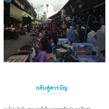
กลับสู่สารบัญ