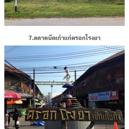
7.ตลาดนัดเก่าแก่ตรอกโรงยา