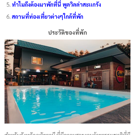
ทำไมถึงต้องมาพักที่นี่ พูลวิลล่าสะเเกรัง
สถานที่ท่องเที่ยวต่างๆใกล้ที่พัก
ประวัติของที่พัก
สำหรับจังหวัดอุทัยธานี ที่มีความสวยงามด้วยธรรมชาติที่มี