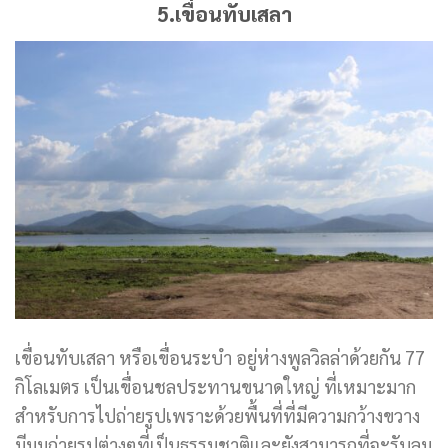
5.เขื่อนทับเสลา
เขื่อนทับเสลา หรือเขื่อนระบำ อยู่ห่างพูลวิลล่าด้วยกัน 77
กิโลเมตร เป็นเขื่อนชลประทานขนาดใหญ่ ที่เหมาะมาก
สำหรับการไปถ่ายรูปเพราะด้วยพื้นที่ที่มีความกว้างขวาง
มีมุมถ่ายรูปต่างๆที่เป็นธรรมชาติและยังสามารถที่จะรับลม