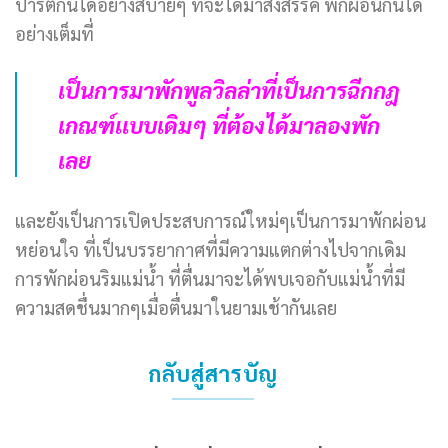
ปาร์ตี้กันได้อย่างสบายๆ ที่จะได้มาสังสัรรค์ พักผ่อนกันได้
อย่างเต็มที่
เป็นการมาพักพูลวิลล่าที่เป็นการฉีกกฎ
เกณฑ์เเบบเดิมๆ ที่ต้องได้มาลองพัก
เลย
และยังเป็นการเปิดประสบการณ์ใหม่ๆเป็นการมาพักผ่อน
หย่อนใจ ที่เป็นบรรยากาศที่มีความแตกต่างไปจากเดิม
การพักผ่อนริมแม่น้ำ ที่ตื่นมาจะได้พบเจอกับแม่น้ำที่มี
ความสดชื่นมากๆเมื่อตื่นมาในยามเช้ากันเลย
กลับสู่สารบัญ