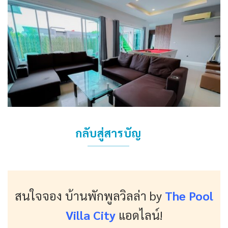
กลับสู่สารบัญ
สนใจจอง บ้านพักพูลวิลล่า
by
The Pool
Villa City
แอดไลน์!