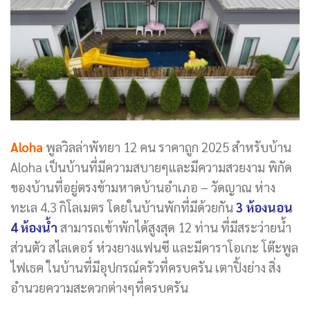
Aloha
พูลวิลล่าพัทยา 12 คน ราคาถูก 2025 สำหรับบ้าน
Aloha เป็นบ้านที่มีความสบายๆและมีความสวยงาม พิกัด
ของบ้านที่อยู่ตรงข้ามหาดบ้านอำเภอ – วัดญาณ ห่าง
ทะเล 4.3 กิโลเมตร โดยในบ้านพักที่มีด้วยกัน
3 ห้องนอน
4 ห้องน้ำ
สามารถเข้าพักได้สูงสุด 12 ท่าน ที่มีสระว่ายน้ำ
ส่วนตัว สไลเดอร์ ห่วงยางแฟนซี และมีคาราโอเกะ โต๊ะพูล
ไฟเธค ในบ้านที่มีอุปกรณ์ครัวที่ครบครัน เตาปิ้งย่าง สิ่ง
อำนวยความสะดวกต่างๆที่ครบครัน