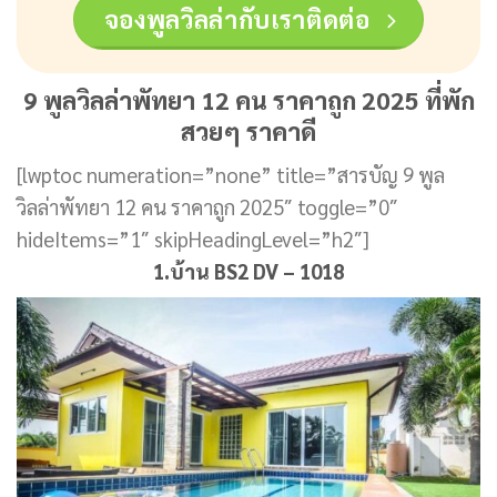
จองพูลวิลล่ากับเราติดต่อ
9 พูลวิลล่าพัทยา 12 คน ราคาถูก 2025 ที่พัก
สวยๆ ราคาดี
[lwptoc numeration=”none” title=”สารบัญ 9 พูล
วิลล่าพัทยา 12 คน ราคาถูก 2025″ toggle=”0″
hideItems=”1″ skipHeadingLevel=”h2″]
1.บ้าน BS2 DV – 1018