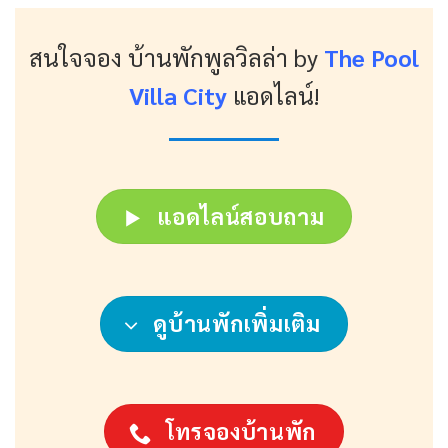
สนใจจอง บ้านพักพูลวิลล่า
by
The Pool
Villa City
แอดไลน์!
แอดไลน์สอบถาม
ดูบ้านพักเพิ่มเติม
โทรจองบ้านพัก