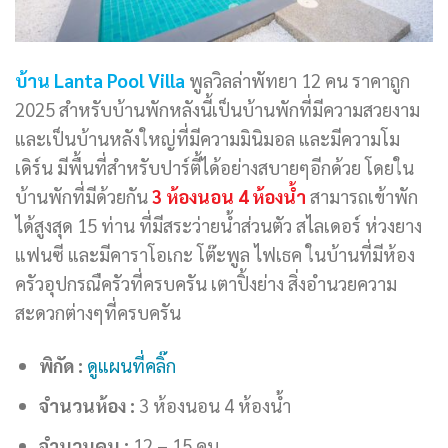
บ้าน Lanta Pool Villa
พูลวิลล่าพัทยา 12 คน ราคาถูก
2025 สำหรับบ้านพักหลังนี้เป็นบ้านพักที่มีความสวยงาม
และเป็นบ้านหลังใหญ่ที่มีความมินิมอล และมีความโม
เดิร์น มีพื้นที่สำหรับปาร์ตี้ได้อย่างสบายๆอีกด้วย โดยใน
บ้านพักที่มีด้วยกัน
3 ห้องนอน 4 ห้องน้ำ
สามารถเข้าพัก
ได้สูงสุด 15 ท่าน ที่มีสระว่ายน้ำส่วนตัว สไลเดอร์ ห่วงยาง
แฟนซี และมีคาราโอเกะ โต๊ะพูล ไฟเธค ในบ้านที่มีห้อง
ครัวอุปกรณืครัวที่ครบครัน เตาปิ้งย่าง สิ่งอำนวยความ
สะดวกต่างๆที่ครบครัน
พิกัด :
ดูแผนที่คลิ๊ก
จำนวนห้อง :
3 ห้องนอน 4 ห้องน้ำ
จำนวนคน :
12 – 15 คน