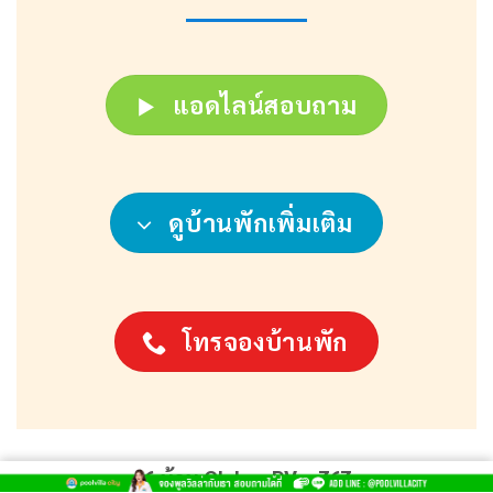
แอดไลน์สอบถาม
ดูบ้านพักเพิ่มเติม
โทรจองบ้านพัก
6.บ้าน Oh bar DV – 767