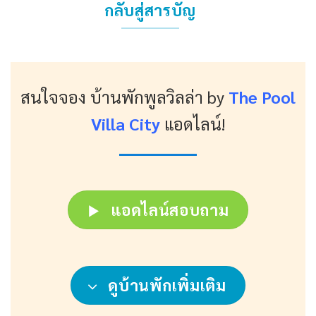
กลับสู่สารบัญ
สนใจจอง บ้านพักพูลวิลล่า
by
The Pool
Villa City
แอดไลน์!
แอดไลน์สอบถาม
ดูบ้านพักเพิ่มเติม