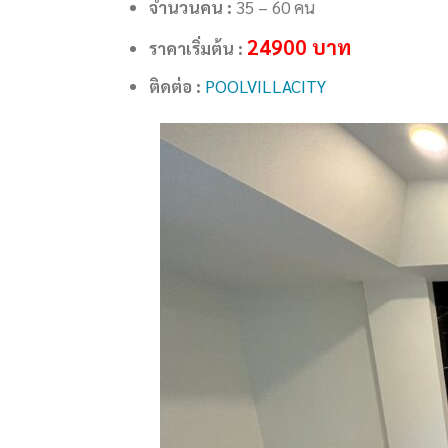
จำนวนคน :
35 – 60 คน
24900
บาท
ราคาเริ่มต้น :
ติดต่อ :
POOLVILLACITY