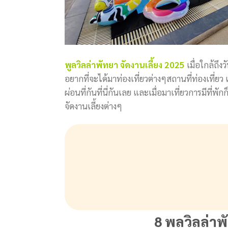
พูลวิลล่าพัทยา จัดงานเลี้ยง 2025
เมื่อใกล้ถึง
อยากที่จะได้มาท่องเที่ยวต่างๆสถานที่ท่องเที่ย
ผ่อนที่กันที่นี่กันเลย และเมื่อมาเที่ยวการมีที่พัก
จัดงานเลี้ยงต่างๆ
8 พูลวิลล่า