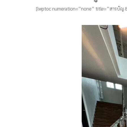
[lwptoc numeration=”none” title=”สารบัญ 8 