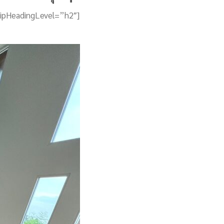
skipHeadingLevel=”h2″]