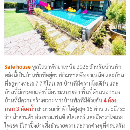
Safe house
พูลวิลล่าพัทยาเหนือ 2025 สำหรับบ้านพัก
หลังนี้เป็นบ้านพักที่อยู่ตรงข้ามหาดพัทยาเหนือ และบ้าน
ที่อยู่ห่างทะเล 7.7 กิโลเมตร บ้านที่มีความโมเดิร์น และ
บ้านที่มีการตกแต่งที่มีความสบายตา พื้นที่ด้านนอกของ
บ้านที่มีความกว้างขวาง ทางบ้านพักที่มีด้วยกัน
4 ห้อง
นอน 3 ห้องน้ำ
สามารถเข้าพักได้สูงสุด 16 ท่าน และมีสระ
ว่ายน้ำส่วนตัว ห่วงยางแฟนซี สไลเดอร์ และมีคาราโอเกะ
ไฟเธค มีเตาปิ้งย่าง สิ่งอำนวยความสะดวกต่างๆที่ครบครัน