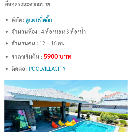
ที่จอดรถสะดวกสบาย
พิกัด :
ดูแผนที่คลิ๊ก
จำนวนห้อง :
4 ห้องนอน 3 ห้องน้ำ
จำนวนคน :
12 – 16 คน
5900
บาท
ราคาเริ่มต้น :
ติดต่อ :
POOLVILLACITY