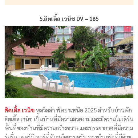
5.ลิตเติ้ล เวนิช DV – 165
ลิตเติ้ล เวนิช
พูลวิลล่า พัทยาเหนือ 2025 สำหรับบ้านพัก
ลิตเติ้ล เวนิช เป็นบ้านที่มีความสวยงามและมีความโมเดิร์น
พื้นที่ของบ้านที่มีความกว้างขวาง และบรรยากาศที่มีความ
ร่มรื่น เฟอร์นิเจอร์ที่ทันสมัยครบครัน ทางบ้านพักที่มีด้วย