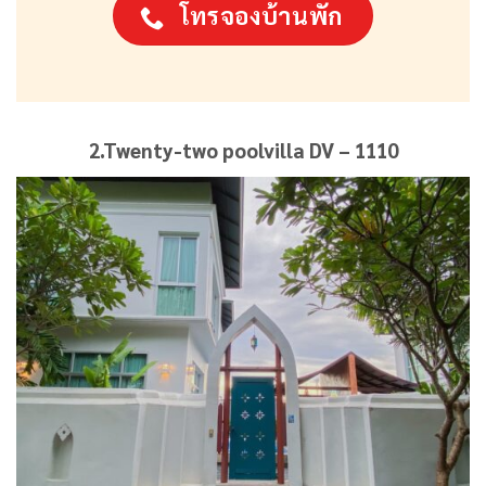
โทรจองบ้านพัก
2.Twenty-two poolvilla DV – 1110