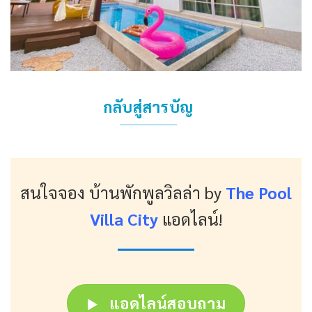
กลับสู่สารบัญ
สนใจจอง บ้านพักพูลวิลล่า
by
The Pool
Villa City
แอดไลน์!
แอดไลน์สอบถาม