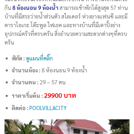
กัน
8 ห้องนอน 9 ห้องน้ำ
สามารถเข้าพักได้สูงสุด 57 ท่าน
บ้านที่มีสระว่ายน้ำส่วนตัว สไลเดอร์ ห่วงยางแฟนซี และมี
คาราโอเกะ โต๊ะพูล ไฟเธค และทางบ้านที่มีเตาปิ้งย่าง
อุปกรณ์ครัวที่ครบครัน สิ่งอำนวยความสะดวกต่างๆที่ครบ
ครัน
พิกัด :
ดูแผนที่คลิ๊ก
จำนวนห้อง :
8 ห้องนอน 9 ห้องน้ำ
จำนวนคน :
29 – 57 คน
29900
บาท
ราคาเริ่มต้น :
ติดต่อ :
POOLVILLACITY