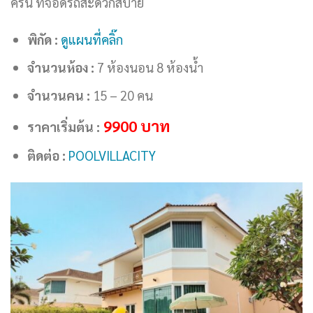
ครัน ที่จอดรถสะดวกสบาย
พิกัด :
ดูแผนที่คลิ๊ก
จำนวนห้อง :
7 ห้องนอน 8 ห้องน้ำ
จำนวนคน :
15 – 20 คน
9900
บาท
ราคาเริ่มต้น :
ติดต่อ :
POOLVILLACITY