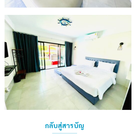
กลับสู่สารบัญ