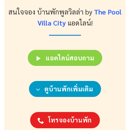
สนใจจอง บ้านพักพูลวิลล่า
by
The Pool
Villa City
แอดไลน์!
แอดไลน์สอบถาม
ดูบ้านพักเพิ่มเติม
โทรจองบ้านพัก