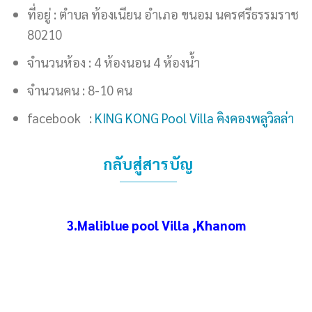
มาต่อกันที่
Maliblue pool Villa ,Khanom
บ้านพัก
พูล
วิลล่าขนอมติดทะเล
ที่มาในสไตล์ทรอปิคอล รายล้อมไป
ด้วยต้นไม้ มาพร้อมกับพื้นที่กว้างขวาง สามารถทำกิจกร
รมสนุกๆร่วมกันได้ หรือจจัดปาร์ตี้ปิ้งย่างก็สนุก ครบครัน
ด้วยสิ่งอำนวยความสะดวกมากมาย ด้วยที่พักขนาด
2 ห้อง
นอน 2 ห้องน้ำ
สามารถรองรับได้ 14 ท่าน มีมุมให้ถ่ายรูป
เพียบ เดินทางสะดวก อยู่ใกล้ที่เที่ยวมากมาย