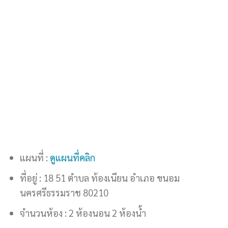
กลับสู่สารบัญ
2.King Kong Pool Villa