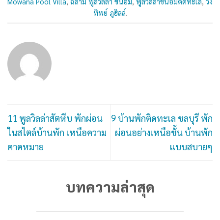
พูลวิลล่า
30 พูลวิลล่า ใกล้ฉัน บ้านพักหลายจังหวัด บ้านสวยๆหลายสไตล์
อ่านเพิ่มเติม