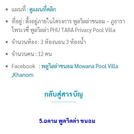
เช็คอินกันต่อที่
ฉลาม พูลวิลล่า ขนอม
ที่พัก
พูลวิลล่า
ขนอมติดทะเล
ในสไตล์โมเดิร์น เน้นโทนสีฟ้าตัดกับสีขาว
บรรยากาศดี ด้วยที่พักขนาด
4 ห้องนอน 4 ห้องน้ำ
สามารถรองรับได้ 10 ท่าน มาพร้อมกับสระว่ายน้ำส่วนตัว
พร้อมด้วยห่วงยางแฟนซี มีมุมสวยๆให้ได้ถ่ายรูปเพียบ
ครบครันด้วยสิ่งอำนวยความสะดวกมากมาย พร้อมสิ่ง
บันเทิงครบเซ็ท