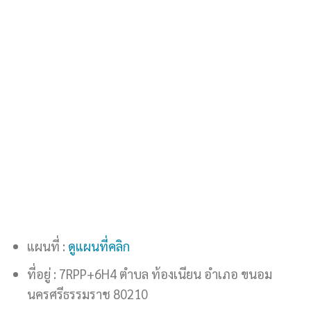
Facebook :
วังทิพย์ ภูฮิลล์ หาดแขวงเภา พลูวิลล่า
ขนอม
กลับสู่สารบัญ
ห้ามพลาดนะคะ กับพูลวิลล่าขนอม ที่เราคัดสรรมาฝากกัน
ในวันนี้ ที่ไม่เพียงสวยงาม ยังสะดวกและครบครันมากๆ
หากต้องการสอบถามข้อมูลเพิ่มเติม สามารถเข้าไปเยี่ยม
ชมที่เว็บไซด์ของเราที่
Poolvillacity
เรามีที่พักดีๆ
บรรยากาศสบายๆ ผ่อนคลาย ช่วยสร้างแรงบันดาลใจใน
วันพักผ่อนของคุณ ที่จะช่วยให้คุณได้พักผ่อนกันได้เต็มที่
เลยล่ะค่ะ
*ต้องการแก้ไขข้อมูลหรือแจ้งลบโปรดติดต่อ