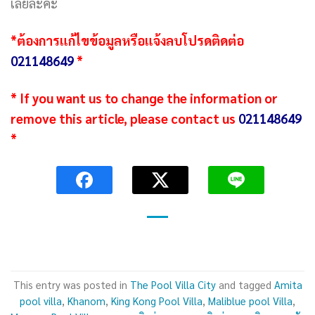
11 พูลวิลล่าสัตหีบ พักผ่อน
9 บ้านพักติดทะเล ชลบุรี พัก
ในสไตล์บ้านพัก เหนือความ
ผ่อนอย่างเหนือชั้น บ้านพัก
คาดหมาย
แบบสบายๆ
บทความล่าสุด