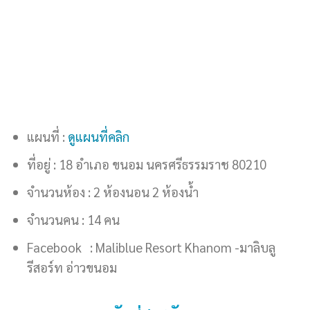
4.Mowana Pool Villa ,Khanom
มาต่อกันที่
Mowana Pool Villa ,Khanom
ที่พัก
พูล
วิลล่าขนอมติดทะเล
บรรยากาศดี มาในสไตล์เมดิเต