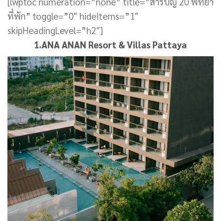
[lwptoc numeration=”none” title=”สารบัญ 20 พัทยา
ที่พัก” toggle=”0″ hideItems=”1″
skipHeadingLevel=”h2″]
1.ANA ANAN Resort & Villas Pattaya