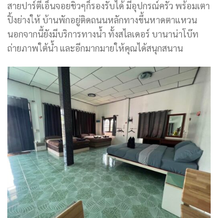
สายปาร์ตี้เอ็นจอยชิวๆก็รองรับได้ มีอุปกรณ์ครัว พร้อมเตา
ปิ้งย่างให้ บ้านพักอยู่ติดถนนหลักทางขึ้นหาดตาแหวน
นอกจากนี้ยังมีบริการทางน้ำ ทั้งสไลเดอร์ บานาน่าโบ๊ท
ถ่ายภาพใต้น้ำ และอีกมากมายให้คุณได้สนุกสนาน