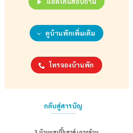
แอดไลน์สอบถาม
ดูบ้านพักเพิ่มเติม
โทรจองบ้านพัก
กลับสู่สารบัญ
3.บ้านแฮปปี้เฮาส์ เกาะล้าน