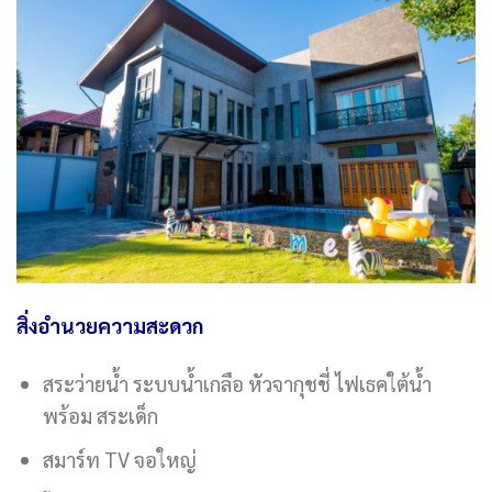
สิ่งอำนวยความสะดวก
สระว่ายน้ำ ระบบน้ำเกลือ หัวจากุชชี่ ไฟเธคใต้น้ำ
พร้อม สระเด็ก
สมาร์ท TV จอใหญ่