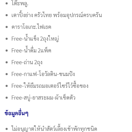
โต๊ะพลู.
เตาปิ้งย่าง ครัวไทย พร้อมอุปกรณ์ครบครัน
คาราโอเกะ.ไฟเธค
Free-น้ำแข็ง 2ถุงใหญ่
Free-น้ำดื่ม 2แพ็ค
Free-ถ่าน 2ถุง
Free-กาแฟ-โอวัลติน-ขนมปัง
Free-ให้ยืมรถมอเตอร์ไซร้ไว้ซื้อของ
Free-สบู่-ยาสระผม-ผ้าเช็ดตัว
ข้อมูลอื่นๆ
ไม่อนุญาตให้นำสัตว์เลี้ยงเข้าพักทุกชนิด