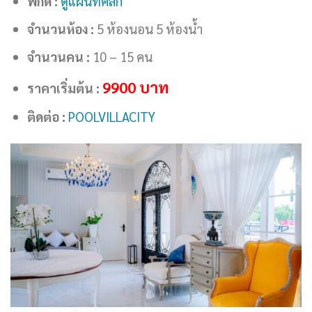
พิกัด :
ดูแผนที่คลิ๊ก
จำนวนห้อง :
5 ห้องนอน 5 ห้องน้ำ
จำนวนคน :
10 – 15 คน
9900
บาท
ราคาเริ่มต้น :
ติดต่อ :
POOLVILLACITY