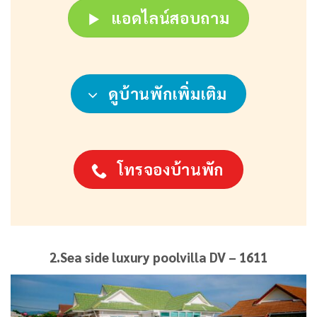
แอดไลน์สอบถาม
ดูบ้านพักเพิ่มเติม
โทรจองบ้านพัก
2.Sea side luxury poolvilla DV – 1611