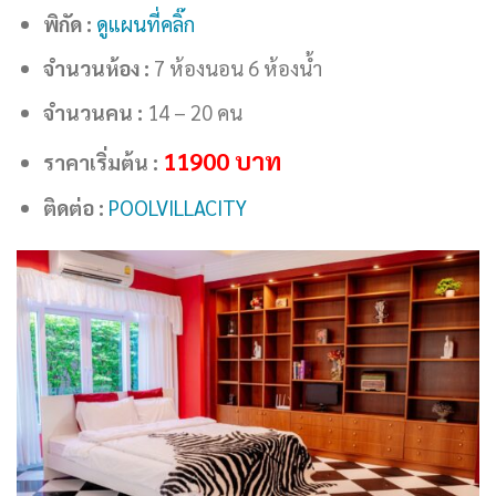
พิกัด :
ดูแผนที่คลิ๊ก
จำนวนห้อง :
7 ห้องนอน 6 ห้องน้ำ
จำนวนคน :
14 – 20 คน
11900
บาท
ราคาเริ่มต้น :
ติดต่อ :
POOLVILLACITY