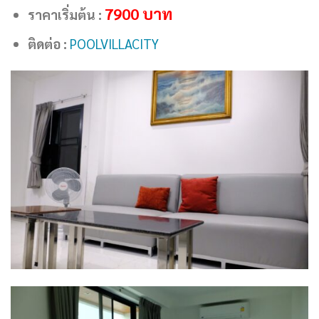
7900
บาท
ราคาเริ่มต้น :
ติดต่อ :
POOLVILLACITY