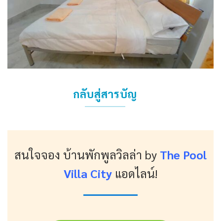
กลับสู่สารบัญ
สนใจจอง บ้านพักพูลวิลล่า
by
The Pool
Villa City
แอดไลน์!