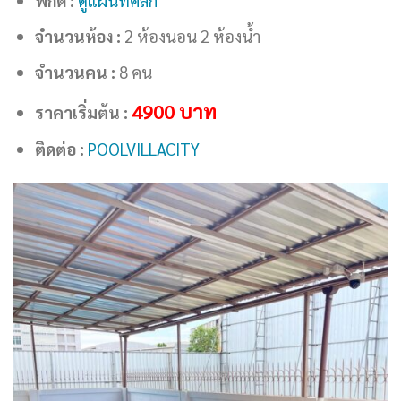
จำนวนห้อง :
2 ห้องนอน 2 ห้องน้ำ
จำนวนคน :
8 คน
4900
บาท
ราคาเริ่มต้น :
ติดต่อ :
POOLVILLACITY