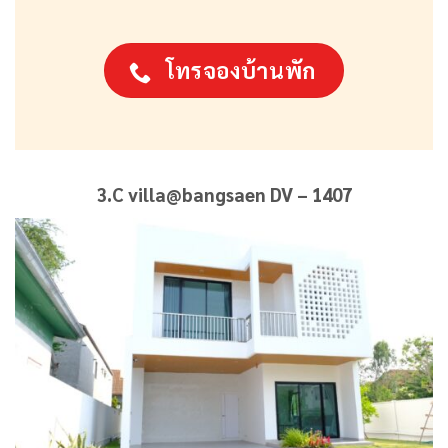
โทรจองบ้านพัก
3.C villa@bangsaen DV – 1407