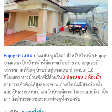
Enjoy บางแสน
บางแสน พูลวิลล่า สำหรับบ้านพัก Enjoy
บางแสน เป็นบ้านพักที่มีความเรียบง่าย สบายๆและมี
บรรยากาศที่ชิลๆ บ้านที่อยู่บางแสน ห่างทะเล 1.8
กิโลเมตร ทางบ้านพักที่มีด้วยกัน
2 ห้องนอน 2 ห้องน้ำ
สามารถเข้าพักได้สูงสุด 8 ท่าน ทางบ้านไม่มีสระว่ายน้ำ
และเป็นสระแบบเป่าลม ในบ้านมีคาราโอเกะ และมีเตาปิ้ง
ย่าง สิ่งอำนวยความสะดวกต่างๆที่ครบครัน
พิกัด :
ดูแผนที่คลิ๊ก