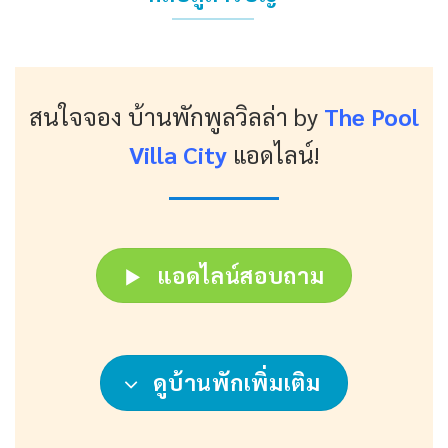
สนใจจอง บ้านพักพูลวิลล่า
by
The Pool
Villa City
แอดไลน์!
แอดไลน์สอบถาม
ดูบ้านพักเพิ่มเติม