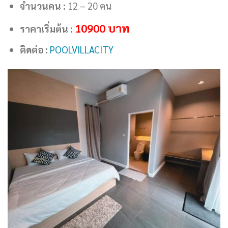
จำนวนคน :
12 – 20 คน
10900
บาท
ราคาเริ่มต้น :
ติดต่อ :
POOLVILLACITY