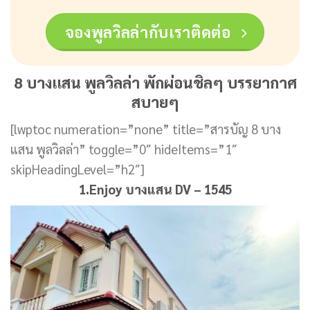
จองพูลวิลล่ากับเราติดต่อ
8 บางแสน พูลวิลล่า พักผ่อนชิลๆ บรรยากาศ
สบายๆ
[lwptoc numeration=”none” title=”สารบัญ 8 บาง
แสน พูลวิลล่า” toggle=”0″ hideItems=”1″
skipHeadingLevel=”h2″]
1.Enjoy บางแสน DV – 1545