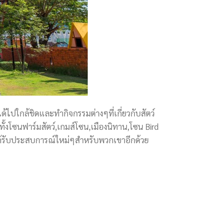
ด้ไปใกล้ชิดและทำกิจกรรมต่างๆที่เกี่ยวกับสัตว์
ั้งโซนฟาร์มสัตว์,เกมส์โซน,เมืองนิทาน,โซน Bird
ด็กได้รับประสบการณ์ใหม่ๆสำหรับพวกเขาอีกด้วย