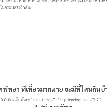
ามสนุกสนาน เพลิดเพลิน และสถานที่ท่องเที่ยวที่จะได้ไปสนุกกันได้ทั
นในครอบครัวอีกด้วย
เด็กพัทยา ที่เที่ยวมากมาย จะมีที่ไหนกันบ
 ที่เที่ยวเด็กพัทยา” hideItems=”1″ skipHeadingLevel=”h2″]
1.ฟาร์มแกะพัทยา