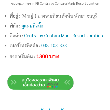
ขอบคุณภาพจาก FB Centra by Centara Maris Resort Jomtien
ที่อยู่ :
94 หมู่ 1 นาจอนเทียน สัตหีบ พัทยา ชลบุรี
พิกัด :
ดูแผนที่คลิ๊ก
ติดต่อ :
Centra by Centara Maris Resort Jomtien
เบอร์โทรติดต่อ :
038-103-333
1300
บาท
ราคาเริ่มต้น :