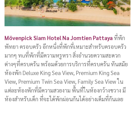
Mövenpick Siam Hotel Na Jomtien Pattaya
ที่พัก
พัทยา ครอบครัว อีกหนึ่งที่พักที่เหมาะสำหรับครอบครัว
มากๆ ทuที่พักที่มีความหรูหรา สิ่งอำนวยความสะดวก
ต่างๆที่ครบครัน พร้อมด้วยการบริการที่ครบครัน ทันสมัย
ห้องพัก Deluxe King Sea View, Premium King Sea
View, Premium Twin Sea View, Family Sea View ใน
แต่ละห้องพักที่มีความสวยงาม พื้นที่ในห้องกว้างขวาง มี
ห้องสำหรับเด็ก ที่จะได้พักผ่อนกันได้อย่างเต็มที่กันเลย