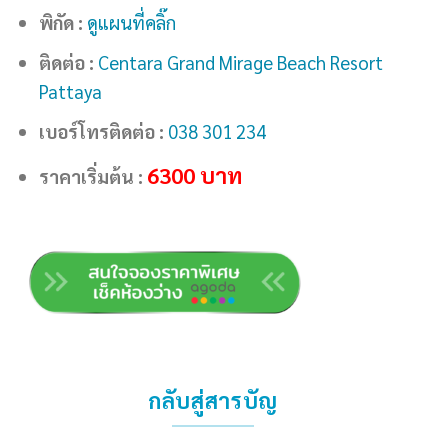
พิกัด :
ดูแผนที่คลิ๊ก
ติดต่อ :
Centara Grand Mirage Beach Resort
Pattaya
เบอร์โทรติดต่อ :
038 301 234
6300
บาท
ราคาเริ่มต้น :
กลับสู่สารบัญ