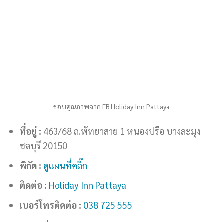
ขอบคุณภาพจาก FB Holiday Inn Pattaya
ที่อยู่ :
463/68 ถ.พัทยาสาย 1 หนองปรือ บางละมุง
ชลบุรี 20150
พิกัด :
ดูแผนที่คลิ๊ก
ติดต่อ :
Holiday Inn Pattaya
เบอร์โทรติดต่อ :
038 725 555