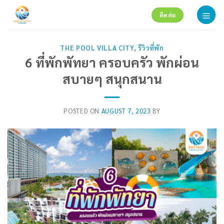
Skip
ติดต่อ
to
content
THE POOL VILLA CITY
,
รีวิวที่พัก
6 ที่พักพัทยา ครอบครัว พักผ่อน
สบายๆ สนุกสนาน
POSTED ON
AUGUST 7, 2023
BY