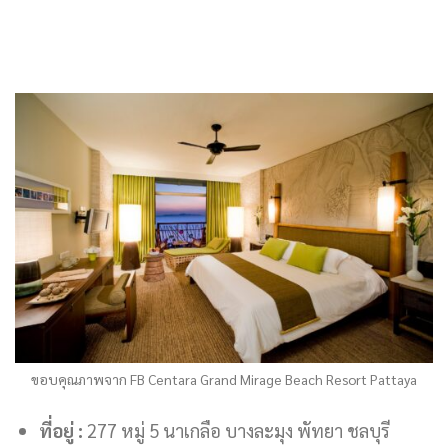
ขอบคุณภาพจาก FB Centara Grand Mirage Beach Resort Pattaya
ที่อยู่ :
277 หมู่ 5 นาเกลือ บางละมุง พัทยา ชลบุรี