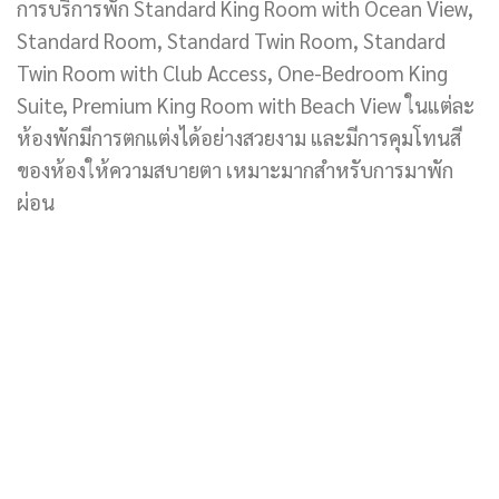
การบริการพัก Standard King Room with Ocean View,
Standard Room, Standard Twin Room, Standard
Twin Room with Club Access, One-Bedroom King
Suite, Premium King Room with Beach View ในแต่ละ
ห้องพักมีการตกแต่งได้อย่างสวยงาม และมีการคุมโทนสี
ของห้องให้ความสบายตา เหมาะมากสำหรับการมาพัก
ผ่อน