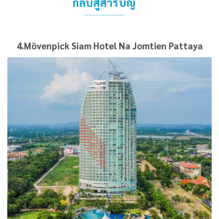
กลับสู่สารบัญ
4.Mövenpick Siam Hotel Na Jomtien Pattaya