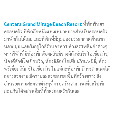
Centara Grand Mirage Beach Resort
ที่พักพัทยา
ครอบครัว ที่พักอีกหนึ่งแห่งเหมาะมากสำหรับครอบครัว
มาพักกันได้เลย และที่พักที่มีมุมมองบรรยากาศที่หลาก
หลายมุม และยังอยู่ใกล้ร้านอาหาร ห้างสรรพสินค้าต่างๆ
ทางที่พักที่มีห้องพักห้องคลับมิราจดีลักซ์สวีทโอเชี่ยนวิว,
ห้องดีลักซ์โอเชี่ยนวิว, ห้องดีลักซ์โอเชี่ยนวิวแฟมิลี่, ห้อง
พรีเมี่ยมดีลักซ์โอเชี่ยนวิว ในแต่ละห้องพักมีการตกแต่งได้
อย่างสวยงาม มีความสะดวกสบาย พื้นที่กว้างขวาง สิ่ง
อำนวยความสะดวกต่างๆที่ครบครัน สามารถที่จะไปพัก
ผ่อนกันได้อย่างเต็มที่ทั้งครอบครัวกันเลย