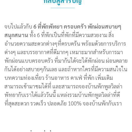
กลับสู่สารบัญ
จบไปแล้วกับ
6 ที่พักพัทยา ครอบครัว
พักผ่อนสบายๆ
สนุกสนาน
ทั้ง 6 ที่พักเป็นที่พักที่มีความสวยงาม สิ่ง
อำนวยความสะดวกต่างๆที่ครบครัน พร้อมด้วยการบริการ
ต่างๆ และบรรยากาศที่ดีมากๆ เหมาะมากสำหรับการมา
พักผ่อนแบบครอบครัว ที่มากันได้จะได้พักผ่อน ผ่อนคลาย
กันได้อย่างสบายๆกันเลย และถ้าหากใครที่มีความสนใจใน
บทความท่องเที่ยว ร้านอาหาร คาเฟ่ ที่พัก เพิ่มเติม
สามารถเข้ามาชมได้ที่ และสามารถจองบ้านพักพูลวิลล่า
พัทยากับเราได้แล้ววันนี้ แหล่งรวมบ้านพักพูลวิลล่าที่ดี
ที่สุดสะดวก รวดเร็ว ปลอดภัย 100% จองบ้านพักกับเรา