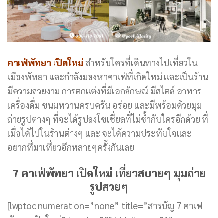
คาเฟ่พัทยา เปิดใหม่
สำหรับใครที่เดินทางไปเที่ยวใน
เมืองพัทยา และกำลังมองหาคาเฟ่ที่เกิดใหม่ และเป็นร้าน
มีความสวยงาม การตกแต่งที่มีเอกลักษณ์ มีสไตล์ อาหาร
เครื่องดื่ม ขนมหวานครบครัน อร่อย และมีพร้อมด้วยมุม
ถ่ายรูปต่างๆ ที่จะได้รูปลงโซเชี่ยลที่ไม่ซ้ำกับใครอีกด้วย ที่
เมื่อได้ไปในร้านต่างๆ และ จะได้ความประทับใจและ
อยากที่มาเที่ยวอีกหลายๆครั้งกันเลย
7 คาเฟ่พัทยา เปิดใหม่ เที่ยวสบายๆ มุมถ่าย
รูปสวยๆ
[lwptoc numeration=”none” title=”สารบัญ 7 คาเฟ่