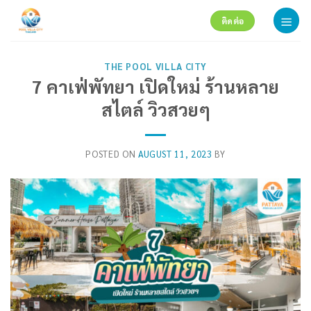
Skip
ติดต่อ
to
content
THE POOL VILLA CITY
7 คาเฟ่พัทยา เปิดใหม่ ร้านหลาย
สไตล์ วิวสวยๆ
POSTED ON
AUGUST 11, 2023
BY