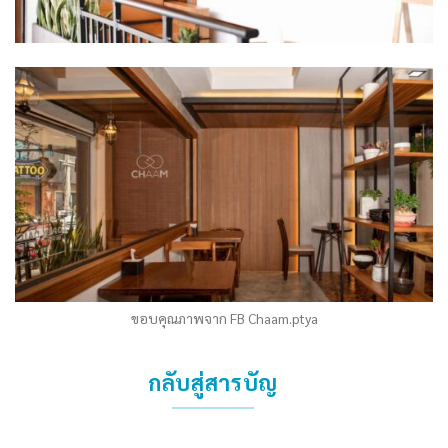
ขอบคุณภาพจาก FB Chaam.ptya
กลับสู่สารบัญ