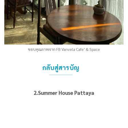
ขอบคุณภาพจาก FB Vanvela Cafe’ & Space
กลับสู่สารบัญ
2.Summer House Pattaya