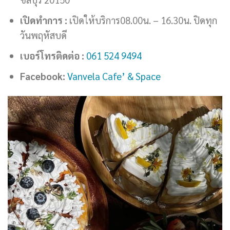
เปิดทำการ :
เปิดให้บริการ08.00น. – 16.30น. ปิดทุก
วันพฤหัสบดี
เบอร์โทรติดต่อ :
061 524 9494
Facebook:
Vanvela Cafe’ & Space