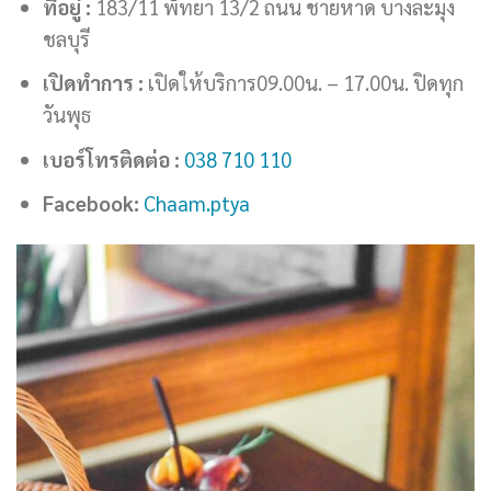
ที่อยู่ :
183/11 พัทยา 13/2 ถนน ชายหาด บางละมุง
ชลบุรี
เปิดทำการ :
เปิดให้บริการ09.00น. – 17.00น. ปิดทุก
วันพุธ
เบอร์โทรติดต่อ :
038 710 110
Facebook:
Chaam.ptya