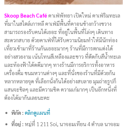
Skoop Beach Café
คาเฟ่พัทยา เปิดใหม่ คาเฟ่ริมทะเล
ที่มาในสไตล์เกาหลี คาเฟ่มีพื้นที่คาอนข้างกว้างขวาง
สามารถรองรับคนได้เยอะ ที่อยู่ในพื้นที่โล่งๆ เดินทาง
สะดวกสบาย ด้วยคาเฟ่ที่ได้รับความนิยมทำให้มีนักท่อง
เที่ยวเข้ามาที่ร้านกันเยอะมากๆ ร้านที่มีการตกแต่งได้
อย่างสวยงาม เน้นโทนสีเหลืองและขาว ที่ตัดกับสีน้ำทะเล
และท้องฟ้าได้ดดีมากๆ ทางร้านมีการยริการทั้งอาหาร
เครื่องดื่ม ขนมหวานต่างๆ และที่นั่งของร้านที่มีด้วยกัน
หลากหลายจุด ที่เลือกนั่งกันได้อย่างสบลาย มุมถ่ายรูปก็
แสนจะชิลๆ และมีความชิค ความเก๋มากๆ เป็นอีกหนึ่งที่
ต้องได้มากันเลยนะคะ
พิกัด :
คลิกดูเเผนที่
ที่อยู่ :
หมู่ที่ 1 211 Soi, นาจอมเทียน 4 ตำบล นาจอม