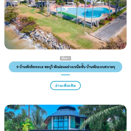
พัทยา
9 บ้านพักติดทะเล ชลบุรี พักผ่อนอย่างเหนือชั้น บ้านพักแบบสบายๆ
อ่านเพิ่มเติม