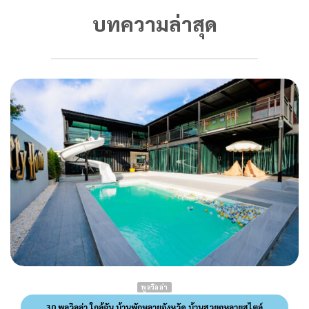
บทความล่าสุด
พูลวิลล่า
30 พูลวิลล่า ใกล้ฉัน บ้านพักหลายจังหวัด บ้านสวยๆหลายสไตล์