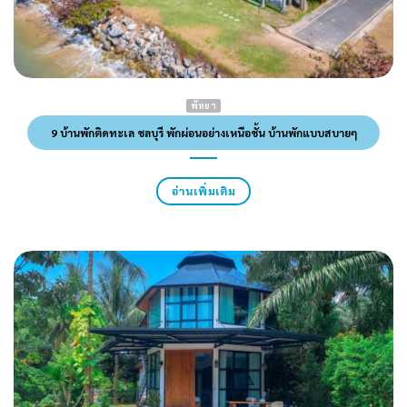
พัทยา
9 บ้านพักติดทะเล ชลบุรี พักผ่อนอย่างเหนือชั้น บ้านพักแบบสบายๆ
อ่านเพิ่มเติม