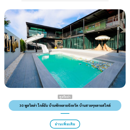
พูลวิลล่า
30 พูลวิลล่า ใกล้ฉัน บ้านพักหลายจังหวัด บ้านสวยๆหลายสไตล์
อ่านเพิ่มเติม