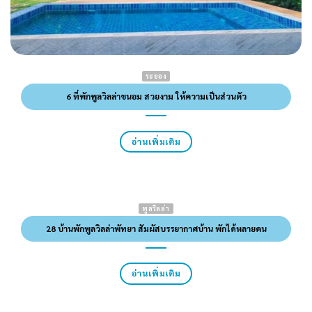
ระยอง
6 ที่พักพูลวิลล่าขนอม สวยงาม ให้ความเป็นส่วนตัว
อ่านเพิ่มเติม
พูลวิลล่า
28 บ้านพักพูลวิลล่าพัทยา สัมผัสบรรยากาศบ้าน พักได้หลายคน
อ่านเพิ่มเติม