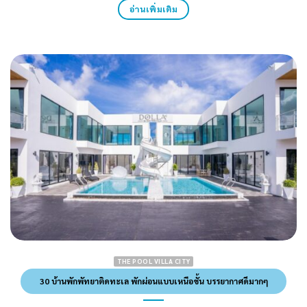
อ่านเพิ่มเติม
THE POOL VILLA CITY
30 บ้านพักพัทยาติดทะเล พักผ่อนแบบเหนือชั้น บรรยากาศดีมากๆ