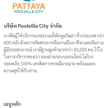
บริษัท Poolvilla City จำกัด
เราคือผู้ให้บริการแหล่งรวมที่พักพูลวิลล่า ทั่วประเทศ กว่า
600 หลัง ด้วยการคัดสรรจากทีมงานมืออาชีพ และทีมงาน
ผู้มีประสบการณ์ เรามีฐานลูกค้ามากกว่า 50,000 คน ไว้ใจ
ในการบริการของเรา จองผ่านระบบออนไลน์ ไม่โกง
ปลอดภัย 100% เครดิตการขายมีมากมาย พร้อมมอบ
ความสุขให้กับท่าน
เมนูหลัก