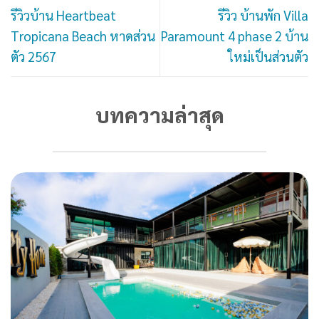
รีวิวบ้าน Heartbeat
รีวิว บ้านพัก Villa
Tropicana Beach หาดส่วน
Paramount 4 phase 2 บ้าน
ตัว 2567
ใหม่เป็นส่วนตัว
บทความล่าสุด