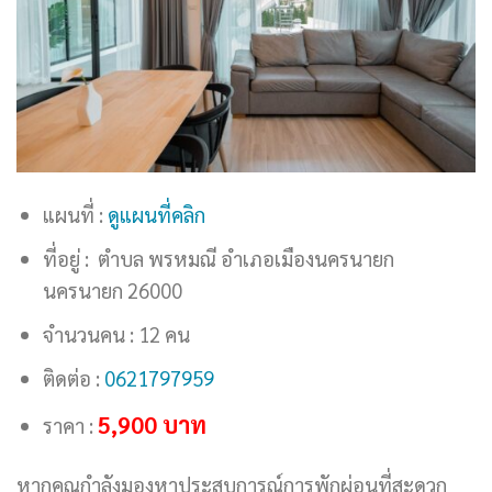
แผนที่ :
ดูแผนที่คลิก
ที่อยู่ : ตำบล พรหมณี อำเภอเมืองนครนายก
นครนายก 26000
จำนวนคน : 12 คน
ติดต่อ :
0621797959
5,900 บาท
ราคา :
หากคุณกำลังมองหาประสบการณ์การพักผ่อนที่สะดวก