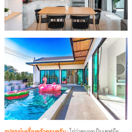
อุปกรณ์เครื่องครัวครบครัน
: ไม่ว่าคุณจะเป็นเชฟมือ