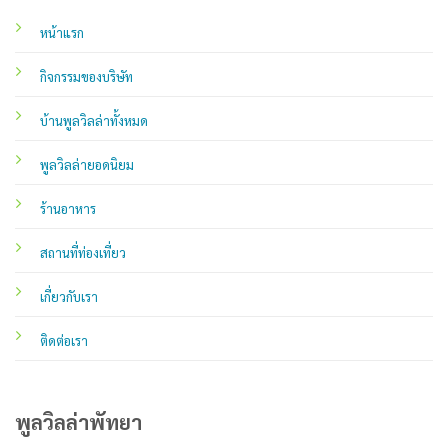
หน้าแรก
กิจกรรมของบริษัท
บ้านพูลวิลล่าทั้งหมด
พูลวิลล่ายอดนิยม
ร้านอาหาร
สถานที่ท่องเที่ยว
เกี่ยวกับเรา
ติดต่อเรา
พูลวิลล่าพัทยา