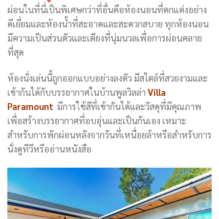
ผ่อนในที่นี่เป็นพิเศษกว่าที่อื่นคือห้องนอนที่ตกแต่งอย่าง
ดีเยี่ยมและห้องน้ำที่สะอาดและสะดวกสบาย ทุกห้องนอน
มีความเป็นส่วนตัวและเตียงที่นุ่มนวลเพื่อการผ่อนคลาย
ที่สุด
ห้องนั่งเล่นนี้ถูกออกแบบอย่างลงตัว มีสไตล์ที่สวยงามและ
เข้ากันได้กับบรรยากาศในบ้านพูลวิลล่า
Villa
Paramount
มีการใช้สีที่เข้ากันได้และวัสดุที่มีคุณภาพ
เพื่อสร้างบรรยากาศที่อบอุ่นและเป็นกันเอง เหมาะ
สำหรับการพักผ่อนหลังจากวันที่เหนื่อยล้าหรือสำหรับการ
นั่งดูทีวีหรืออ่านหนังสือ