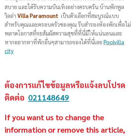
สบาย และได้รับความบันเทิงอย่างครบครัน บ้านพักพูล
วิลล่า
Villa Paramount
เป็นตัวเลือกที่สมบูรณ์แบบ
สำหรับคุณและครอบครัวของคุณ รีบสำรองห้องพักเพื่อไม่
พลาดโอกาสที่จะสัมผัสความสุขที่ที่นี่มีให้แน่นอนและ
หากอยากหาที่พักอื่นๆสามารถจองได้ที่นี่เลย
Poolvilla
city
ต้องการแก้ไขข้อมูลหรือแจ้งลบโปรด
ติดต่อ
021148649
If you want us to change the
information or remove this article,