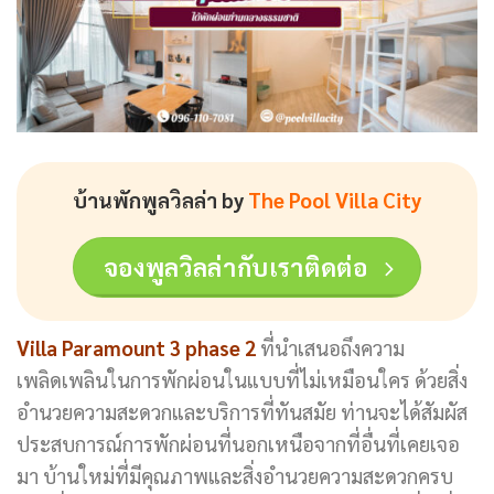
บ้านพักพูลวิลล่า by
The Pool Villa City
จองพูลวิลล่ากับเราติดต่อ
Villa Paramount 3 phase 2
ที่นำเสนอถึงความ
เพลิดเพลินในการพักผ่อนในแบบที่ไม่เหมือนใคร ด้วยสิ่ง
อำนวยความสะดวกและบริการที่ทันสมัย ท่านจะได้สัมผัส
ประสบการณ์การพักผ่อนที่นอกเหนือจากที่อื่นที่เคยเจอ
มา บ้านใหม่ที่มีคุณภาพและสิ่งอำนวยความสะดวกครบ