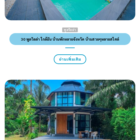
พูลวิลล่า
30 พูลวิลล่า ใกล้ฉัน บ้านพักหลายจังหวัด บ้านสวยๆหลายสไตล์
อ่านเพิ่มเติม