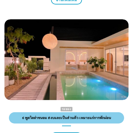
ระยอง
6 พูลวิลล่าขนอม สงบและเป็นส่วนตัว เหมาะแก่การพักผ่อน