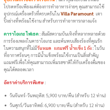
โปรดหรือเพียงแค่ต้องการทำอาหารง่ายๆ คุณสามารถใช้
อุปกรณ์เครื่องครัวที่ครบครันใน
Villa Paramount
เตา
ปิ้งย่างที่พร้อมใช้งาน สำหรับการทำอาหารกลางแจ้ง
คาราโอเกะ ไฟเธค
: สัมผัสความบันเทิงที่หลากหลายด้วย
การร้องเพลงในคาราโอเกะ และค้นพบเสียงร้องที่คุณรัก
ในความสนุกที่ไม่มี
วันหมด แถมฟรี น้ำแข็ง 1 ถัง
: ในวัน
ที่อากาศร้อนๆ การมีน้ำแข็งพร้อมใช้งานเป็นสิ่งสำคัญ
แถมฟรีเพื่อให้คุณสามารถเพิ่มรสชาติให้กับเครื่องดื่มของ
คุณได้ตลอดเวลา
อัตราค่าบริการพิเศษ
:
วันจันทร์-วันพฤหัส: 5,900 บาท/คืน (สำหรับ 12 ท่าน)
วันศุกร์/วันอาทิตย์: 6,900 บาท/คืน (สำหรับ 12 ท่าน)