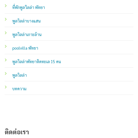
ที่พักพูลวิลล่า พัทยา
พูลวิลล่าบางแสน
พูลวิลล่าเกาะล้าน
poolvilla พัทยา
พูลวิลล่าพัทยาติดทะเล 15 คน
พูลวิลล่า
บทความ
ติดต่อเรา