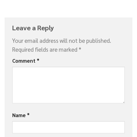
Leave a Reply
Your email address will not be published.
Required fields are marked
*
Comment
*
Name
*