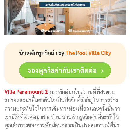
บ้านพักพูลวิลล่า by
The Pool Villa City
จองพูลวิลล่ากับเราติดต่อ
Villa Paramount 2
การพักผ่อนในสถานที่ที่สะดวก
สบายและน่าตื่นตาตื่นใจเป็นปัจจัยที่สำคัญในการสร้าง
ความประทับใจในการเดินทางท่องเที่ยว และครั้งนี้พวก
เรามีสิ่งที่พิเศษมาฝากท่าน บ้านพักพูลวิลล่า ที่จะทำให้
ทุกเส้นทางของการพักผ่อนกลายเป็นประสบการณ์ที่น่า