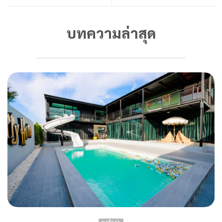
บทความล่าสุด
พูลวิลล่า