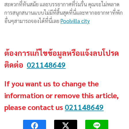
สะดวกที่ทันสมัย และบรรยากาศที่ร่มรื่น คุณจะไม่พลาด
การสนุกสนานแบบไม่มีที่สิ้นสุดที่นี่และหากอยากหาที่พัก
อื่นๆสามารถจองได้ที่นี่เลย
Poolvilla city
ต้องการแก้ไขข้อมูลหรือแจ้งลบโปรด
ติดต่อ
021148649
If you want us to change the
information or remove this article,
please contact us
021148649