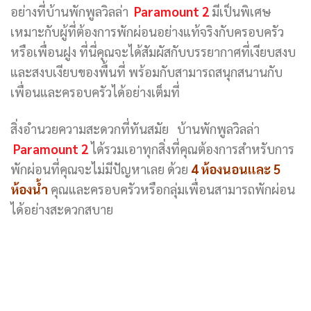
อย่างที่บ้านพักพูลวิลล่า
Paramount 2
มีเป็นพิเศษ
เหมาะกับผู้ที่ต้องการพักผ่อนอย่างแท้จริงกับครอบครัว
หรือเพื่อนฝูง ที่นี่คุณจะได้สัมผัสกับบรรยากาศที่เงียบสงบ
และสงบเงียบของพื้นที่ พร้อมกับสามารถสนุกสนานกับ
เพื่อนและครอบครัวได้อย่างเต็มที่
สิ่งอำนวยความสะดวกที่ทันสมัย บ้านพักพูลวิลล่า
Paramount 2
ได้รวมเอาทุกสิ่งที่คุณต้องการสำหรับการ
พักผ่อนที่คุณจะไม่มีปัญหาเลย ด้วย
4 ห้องนอนและ 5
ห้องน้ำ
คุณและครอบครัวหรือกลุ่มเพื่อนสามารถพักผ่อน
ได้อย่างสะดวกสบาย