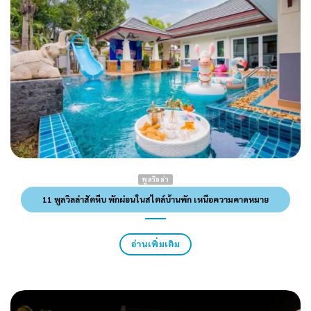
พูลวิลล่า
11 พูลวิลล่าสัตหีบ พักผ่อนในสไตล์บ้านพัก เหนือความคาดหมาย
อ่านเพิ่มเติม