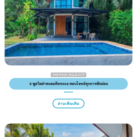
THE POOL VILLA CITY
6 พูลวิลล่าขนอมติดทะเล ตอบโจทย์ทุกการพักผ่อน
อ่านเพิ่มเติม