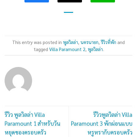
This entry was posted in
พูลวิลล่า
,
นครนายก
,
รีวิวที่พัก
and
tagged
Villa Paramount 2
,
พูลวิลล่า
.
รีวิว พูลวิลล่า Villa
รีวิวพูลวิลล่า Villa
Paramount 1 สำหรับวัน
Paramount 3 พักผ่อนแบบ
หยุดของครอบครัว
หรูหรากับครอบครัว