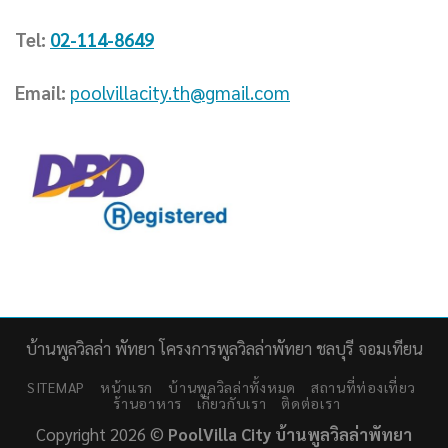
Tel:
02-114-8649
Email:
poolvillacity.th@gmail.com
บ้านพูลวิลล่า พัทยา โครงการพูลวิลล่าพัทยา ชลบุรี จอมเทียน
SITEMAP
หน้าแรก
บ้านพูลวิลล่าทั้งหมด
สถานที่ท่องเที่ยว
ร้านอาหาร
เกี่ยวกับเรา
ติดต่อเรา
Copyright 2026 ©
PoolVilla City บ้านพูลวิลล่าพัทยา