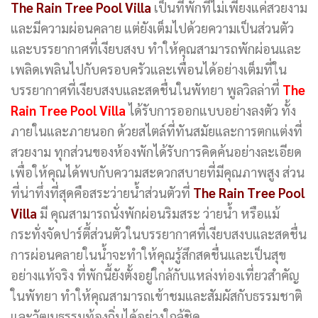
The Rain Tree Pool Villa
เป็นที่พักที่ไม่เพียงแค่สวยงาม
และมีความผ่อนคลาย แต่ยังเต็มไปด้วยความเป็นส่วนตัว
และบรรยากาศที่เงียบสงบ ทำให้คุณสามารถพักผ่อนและ
เพลิดเพลินไปกับครอบครัวและเพื่อนได้อย่างเต็มที่ใน
บรรยากาศที่เงียบสงบและสดชื่นในพัทยา พูลวิลล่าที่
The
Rain Tree Pool Villa
ได้รับการออกแบบอย่างลงตัว ทั้ง
ภายในและภายนอก ด้วยสไตล์ที่ทันสมัยและการตกแต่งที่
สวยงาม ทุกส่วนของห้องพักได้รับการคิดค้นอย่างละเอียด
เพื่อให้คุณได้พบกับความสะดวกสบายที่มีคุณภาพสูง ส่วน
ที่น่าทึ่งที่สุดคือสระว่ายน้ำส่วนตัวที่
The Rain Tree Pool
Villa
มี คุณสามารถนั่งพักผ่อนริมสระ ว่ายน้ำ หรือแม้
กระทั่งจัดปาร์ตี้ส่วนตัวในบรรยากาศที่เงียบสงบและสดชื่น
การผ่อนคลายในน้ำจะทำให้คุณรู้สึกสดชื่นและเป็นสุข
อย่างแท้จริง ที่พักนี้ยังตั้งอยู่ใกล้กับแหล่งท่องเที่ยวสำคัญ
ในพัทยา ทำให้คุณสามารถเข้าชมและสัมผัสกับธรรมชาติ
และวัฒนธรรมท้องถิ่นได้อย่างใกล้ชิด