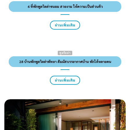
6 ที่พักพูลวิลล่าขนอม สวยงาม ให้ความเป็นส่วนตัว
อ่านเพิ่มเติม
พูลวิลล่า
28 บ้านพักพูลวิลล่าพัทยา สัมผัสบรรยากาศบ้าน พักได้หลายคน
อ่านเพิ่มเติม