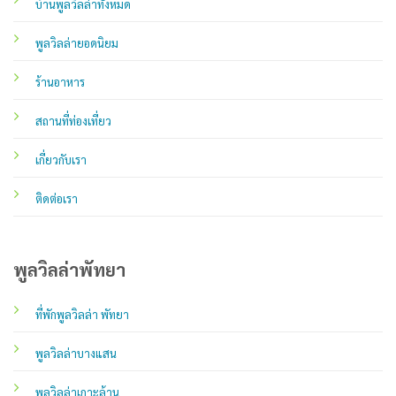
บ้านพูลวิลล่าทั้งหมด
พูลวิลล่ายอดนิยม
ร้านอาหาร
สถานที่ท่องเที่ยว
เกี่ยวกับเรา
ติดต่อเรา
พูลวิลล่าพัทยา
ที่พักพูลวิลล่า พัทยา
พูลวิลล่าบางแสน
พูลวิลล่าเกาะล้าน