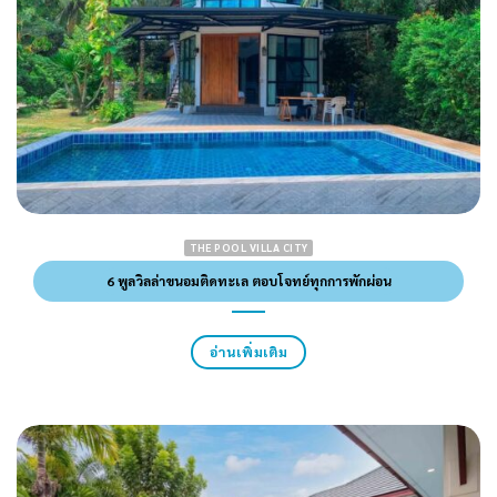
THE POOL VILLA CITY
6 พูลวิลล่าขนอมติดทะเล ตอบโจทย์ทุกการพักผ่อน
อ่านเพิ่มเติม