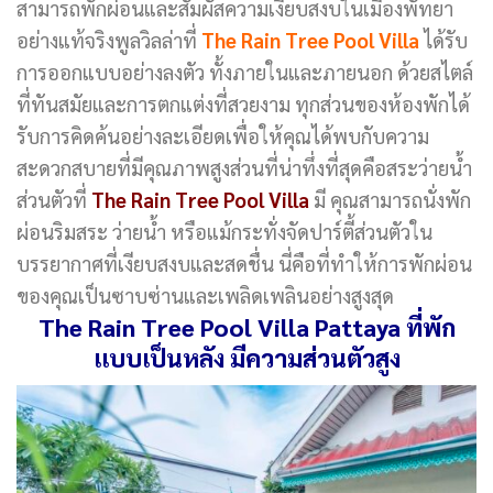
สามารถพักผ่อนและสัมผัสความเงียบสงบในเมืองพัทยา
อย่างแท้จริงพูลวิลล่าที่
The Rain Tree Pool Villa
ได้รับ
การออกแบบอย่างลงตัว ทั้งภายในและภายนอก ด้วยสไตล์
ที่ทันสมัยและการตกแต่งที่สวยงาม ทุกส่วนของห้องพักได้
รับการคิดค้นอย่างละเอียดเพื่อให้คุณได้พบกับความ
สะดวกสบายที่มีคุณภาพสูงส่วนที่น่าทึ่งที่สุดคือสระว่ายน้ำ
ส่วนตัวที่
The Rain Tree Pool Villa
มี คุณสามารถนั่งพัก
ผ่อนริมสระ ว่ายน้ำ หรือแม้กระทั่งจัดปาร์ตี้ส่วนตัวใน
บรรยากาศที่เงียบสงบและสดชื่น นี่คือที่ทำให้การพักผ่อน
ของคุณเป็นซาบซ่านและเพลิดเพลินอย่างสูงสุด
The Rain Tree Pool Villa Pattaya ที่พัก
แบบเป็นหลัง มีความส่วนตัวสูง