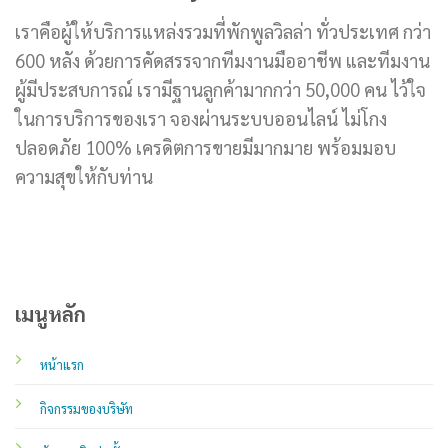
เราคือผู้ให้บริการแหล่งรวมที่พักพูลวิลล่า ทั่วประเทศ กว่า
600 หลัง ด้วยการคัดสรรจากทีมงานมืออาชีพ และทีมงาน
ผู้มีประสบการณ์ เรามีฐานลูกค้ามากกว่า 50,000 คน ไว้ใจ
ในการบริการของเรา จองผ่านระบบออนไลน์ ไม่โกง
ปลอดภัย 100% เครดิตการขายมีมากมาย พร้อมมอบ
ความสุขให้กับท่าน
เมนูหลัก
หน้าแรก
กิจกรรมของบริษัท