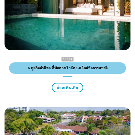
ระยอง
6 พูลวิลล่าสิชล ที่พักสวย ใกล้ทะเล ใกล้ชิดธรรมชาติ
อ่านเพิ่มเติม