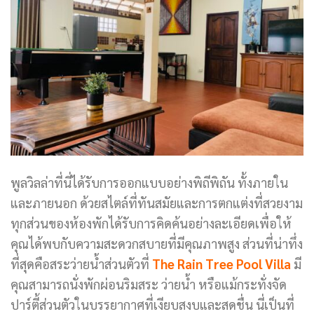
พูลวิลล่าที่นี่ได้รับการออกแบบอย่างพิถีพิถัน ทั้งภายใน
และภายนอก ด้วยสไตล์ที่ทันสมัยและการตกแต่งที่สวยงาม
ทุกส่วนของห้องพักได้รับการคิดค้นอย่างละเอียดเพื่อให้
คุณได้พบกับความสะดวกสบายที่มีคุณภาพสูง ส่วนที่น่าทึ่ง
ที่สุดคือสระว่ายน้ำส่วนตัวที่
The Rain Tree Pool Villa
มี
คุณสามารถนั่งพักผ่อนริมสระ ว่ายน้ำ หรือแม้กระทั่งจัด
ปาร์ตี้ส่วนตัวในบรรยากาศที่เงียบสงบและสดชื่น นี่เป็นที่