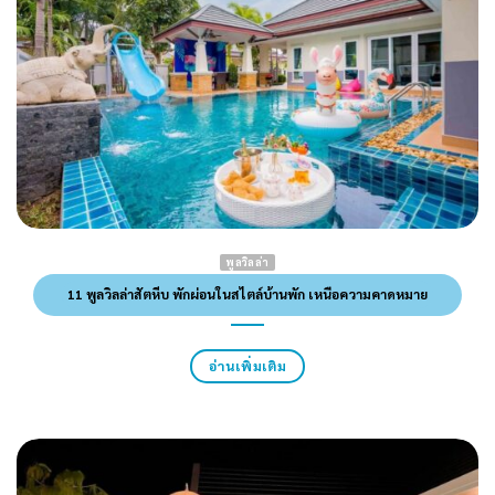
พูลวิลล่า
11 พูลวิลล่าสัตหีบ พักผ่อนในสไตล์บ้านพัก เหนือความคาดหมาย
อ่านเพิ่มเติม