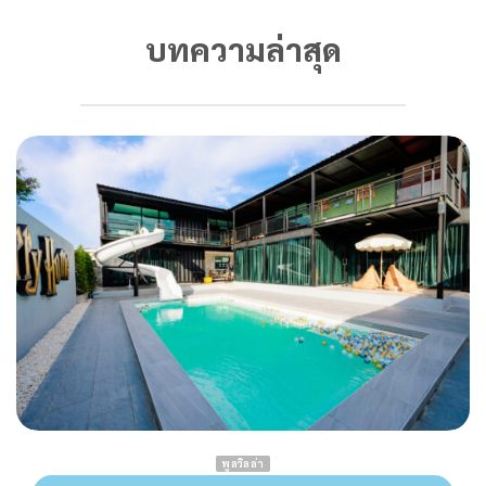
บทความล่าสุด
พูลวิลล่า