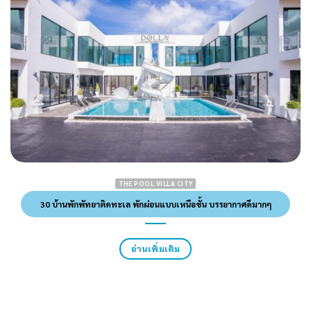
THE POOL VILLA CITY
30 บ้านพักพัทยาติดทะเล พักผ่อนแบบเหนือชั้น บรรยากาศดีมากๆ
อ่านเพิ่มเติม